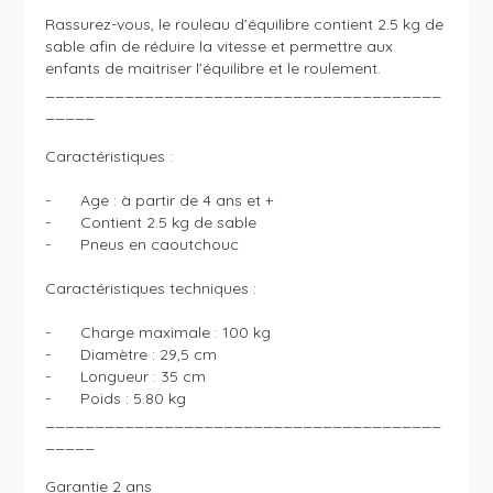
Rassurez-vous, le rouleau d’équilibre contient 2.5 kg de 
sable afin de réduire la vitesse et permettre aux 
enfants de maitriser l’équilibre et le roulement. 

________________________________________
_____

Caractéristiques : 

-	Age : à partir de 4 ans et + 

-	Contient 2.5 kg de sable 

-	Pneus en caoutchouc

Caractéristiques techniques : 

-	Charge maximale : 100 kg 

-	Diamètre : 29,5 cm

-	Longueur : 35 cm 

-	Poids : 5.80 kg 

________________________________________
_____

Garantie 2 ans  
