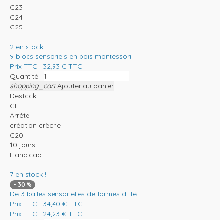
C23
C24
C25
2
en stock !
9 blocs sensoriels en bois montessori
Prix TTC :
32,93
€
TTC
Quantité :
shopping_cart
Ajouter au panier
Destock
CE
Arrête
création crèche
C20
10 jours
Handicap
7
en stock !
-
30
%
De 3 balles sensorielles de formes diffé...
Prix TTC :
34,40
€
TTC
Prix TTC :
24,23
€
TTC