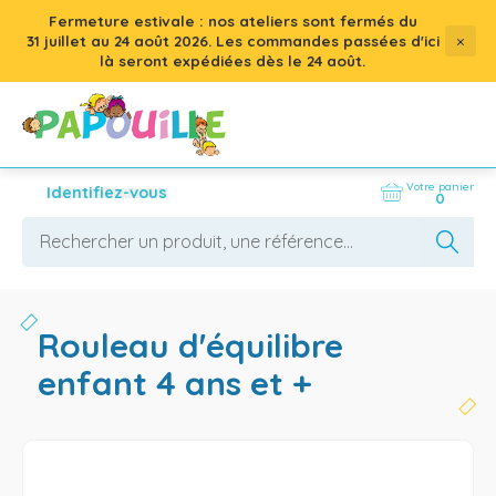
Fermeture estivale : nos ateliers sont fermés du
×
31 juillet
au
24 août 2026
. Les commandes passées d'ici
là seront expédiées dès le 24 août.
Votre panier
Identifiez-vous
0
rouleau d'équilibre
enfant 4 ans et +