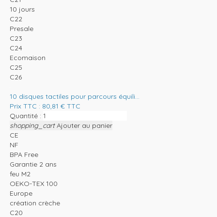
10 jours
C22
Presale
C23
C24
Ecomaison
C25
C26
10 disques tactiles pour parcours équili...
Prix TTC :
80,81
€
TTC
Quantité :
shopping_cart
Ajouter au panier
CE
NF
BPA Free
Garantie 2 ans
feu M2
OEKO-TEX 100
Europe
création crèche
C20