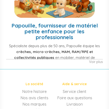
Papouille, fournisseur de matériel
petite enfance pour les
professionnels
Spécialiste depuis plus de 50 ans, Papouille équipe les
crèches, micro-crèches, MAM, RAM/RPE et
collectivités publiques
en mobilier, matériel de
Voir plus
puériculture, jouets et équipement pour structures
d'accueil de la petite enfance. Notre offre couvre
également les assistantes maternelles, les particuliers
et les professionnels de santé (maternités, pédiatrie,
La société
Aide & service
cabinets infirmiers).
Notre histoire
Service client
Mobilier et équipement de crèche
Nos avis clients
Foire aux questions
Lits crèche en bois, couchettes empilables, meubles à
Nos marques
Livraison
langer sur mesure en résine antibactérienne, tables et