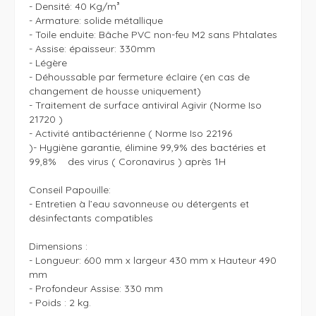
- Densité: 40 Kg/m³

- Armature: solide métallique

- Toile enduite: Bâche PVC non-feu M2 sans Phtalates

- Assise: épaisseur: 330mm

- Légère 

- Déhoussable par fermeture éclaire (en cas de 
changement de housse uniquement)

- Traitement de surface antiviral Agivir (Norme Iso 
21720 )

- Activité antibactérienne ( Norme Iso 22196

)- Hygiène garantie, élimine 99,9% des bactéries et 
99,8%    des virus ( Coronavirus ) après 1H 

Conseil Papouille:

- Entretien à l’eau savonneuse ou détergents et 
désinfectants compatibles

Dimensions :

- Longueur: 600 mm x largeur 430 mm x Hauteur 490 
mm 

- Profondeur Assise: 330 mm

- Poids : 2 kg.
