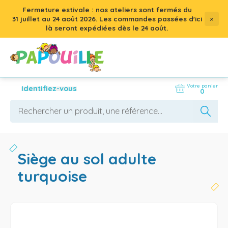
Fermeture estivale : nos ateliers sont fermés du
×
31 juillet
au
24 août 2026
. Les commandes passées d'ici
là seront expédiées dès le 24 août.
Votre panier
Identifiez-vous
0
siège au sol adulte
turquoise