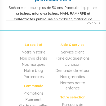
Spécialiste depuis plus de 50 ans, Papouille équipe les
crèches, micro-crèches, MAM, RAM/RPE et
collectivités publiques
en mobilier, matériel de
Voir plus
puériculture, jouets et équipement pour structures
d'accueil de la petite enfance. Notre offre couvre
également les assistantes maternelles, les particuliers
et les professionnels de santé (maternités, pédiatrie,
La société
Aide & service
cabinets infirmiers).
Notre histoire
Service client
Mobilier et équipement de crèche
Nos avis clients
Foire aux questions
Lits crèche en bois, couchettes empilables, meubles à
Nos marques
Livraison
langer sur mesure en résine antibactérienne, tables et
Notre blog
Demande de retour
chaises adaptées aux 0-6 ans, banc-vestiaire, barrières de
Partenaires
Nos garanties
séparation. Tout le matériel pour
aménager une structure
Normes petite
d'accueil
conforme aux normes PMI.
Commande
enfance
Matériel de puériculture professionnel
Promotions
Notre sélection
Paiement
Poussettes 3 et 4 places, transats, chaises hautes, sièges
auto, biberons et stérilisateurs, peèse-bébé, écoute-bébé,
Parcours de
Guide des tailles