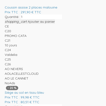
Coussin assise 2 places malouine
Prix TTC :
291,90
€
TTC
Quantité :
shopping_cart
Ajouter au panier
CE
C20
PROMO CATA
C21
10 jours
C24
Valdelia
C25
C26
AO NEVERS
AOLACELLESTCLOUD
AO LE CANNET
NoAds
-
20
%
Siège au sol en tissu bleu
Prix TTC :
99,98
€
TTC
Prix TTC :
80,51
€
TTC