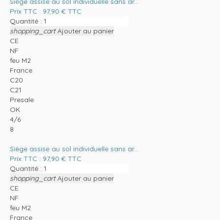
Siège assise au sol individuelle sans ar...
Prix TTC :
97,90
€
TTC
Quantité :
shopping_cart
Ajouter au panier
CE
NF
feu M2
France
C20
C21
Presale
OK
4/6
8
Siège assise au sol individuelle sans ar...
Prix TTC :
97,90
€
TTC
Quantité :
shopping_cart
Ajouter au panier
CE
NF
feu M2
France