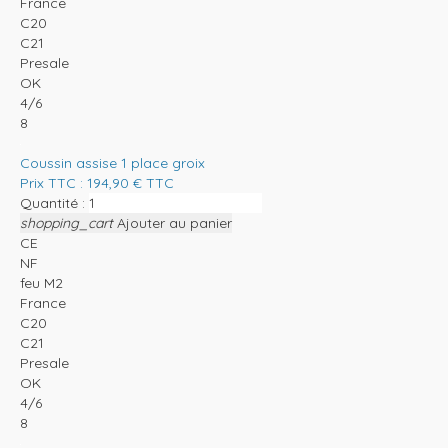
France
C20
C21
Presale
OK
4/6
8
Coussin assise 1 place groix
Prix TTC :
194,90
€
TTC
Quantité :
shopping_cart
Ajouter au panier
CE
NF
feu M2
France
C20
C21
Presale
OK
4/6
8