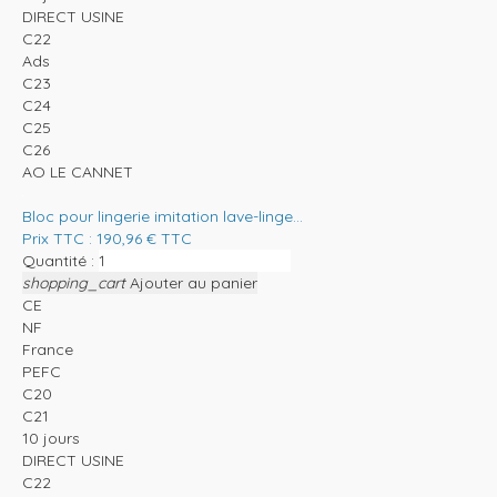
DIRECT USINE
C22
Ads
C23
C24
C25
C26
AO LE CANNET
Bloc pour lingerie imitation lave-linge...
Prix TTC :
190,96
€
TTC
Quantité :
shopping_cart
Ajouter au panier
CE
NF
France
PEFC
C20
C21
10 jours
DIRECT USINE
C22