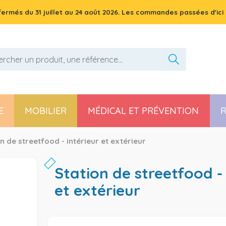
 fermés du
31 juillet
au
24 août 2026
. Les commandes passées d'ici 
E
MOBILIER
MÉDICAL ET PRÉVENTION
R
Pièces détachées poussette, chaise haute et transat
n de streetfood - intérieur et extérieur
station de streetfood - intérieur
et extérieur