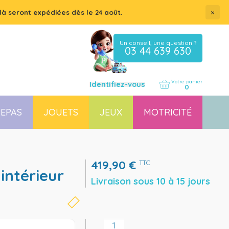
×
là seront expédiées dès le 24 août.
Un conseil, une question ?
03 44 639 630
Votre panier
Identifiez-vous
0
EPAS
JOUETS
JEUX
MOTRICITÉ
Coussin, housse et accessoires pour chaises, transats
Couchette empilable pour bébé et enfant, lit gain de place
419,90
€
TTC
Livraison sous 10 à 15 jours