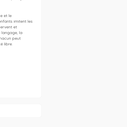
 et le 
fants imitent les 
ervent et 
langage, la 
Chacun peut 
 libre.
