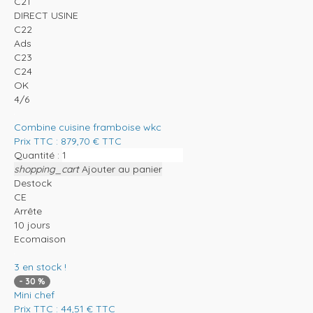
C21
DIRECT USINE
C22
Ads
C23
C24
OK
4/6
Combine cuisine framboise wkc
Prix TTC :
879,70
€
TTC
Quantité :
shopping_cart
Ajouter au panier
Destock
CE
Arrête
10 jours
Ecomaison
3
en stock !
-
30
%
Mini chef
Prix TTC :
44,51
€
TTC