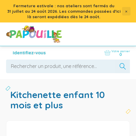
Fermeture estivale : nos ateliers sont fermés du
×
31 juillet
au
24 août 2026
. Les commandes passées d'ici
là seront expédiées dès le 24 août.
Votre panier
Identifiez-vous
0
kitchenette enfant 10
mois et plus