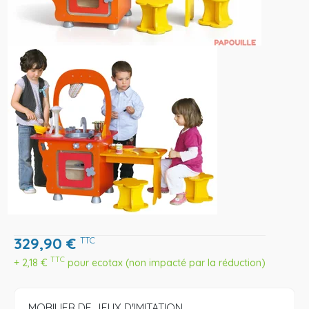
329,90
€
TTC
TTC
+
2,18
€
pour ecotax (non impacté par la réduction)
MOBILIER DE JEUX D'IMITATION