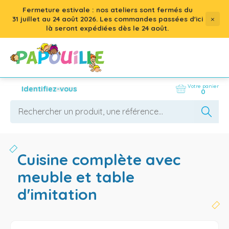
Fermeture estivale : nos ateliers sont fermés du
×
31 juillet
au
24 août 2026
. Les commandes passées d'ici
là seront expédiées dès le 24 août.
Votre panier
Identifiez-vous
0
cuisine complète avec
meuble et table
d'imitation