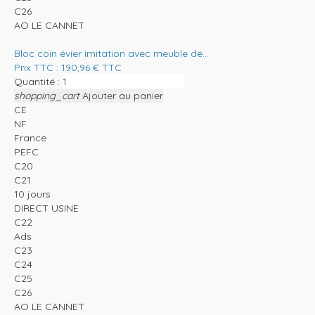
C26
AO LE CANNET
Bloc coin évier imitation avec meuble de...
Prix TTC :
190,96
€
TTC
Quantité :
shopping_cart
Ajouter au panier
CE
NF
France
PEFC
C20
C21
10 jours
DIRECT USINE
C22
Ads
C23
C24
C25
C26
AO LE CANNET