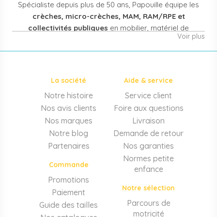
Spécialiste depuis plus de 50 ans, Papouille équipe les
crèches, micro-crèches, MAM, RAM/RPE et
collectivités publiques
en mobilier, matériel de
Voir plus
puériculture, jouets et équipement pour structures
d'accueil de la petite enfance. Notre offre couvre
également les assistantes maternelles, les particuliers
et les professionnels de santé (maternités, pédiatrie,
La société
Aide & service
cabinets infirmiers).
Notre histoire
Service client
Mobilier et équipement de crèche
Nos avis clients
Foire aux questions
Lits crèche en bois, couchettes empilables, meubles à
Nos marques
Livraison
langer sur mesure en résine antibactérienne, tables et
Notre blog
Demande de retour
chaises adaptées aux 0-6 ans, banc-vestiaire, barrières de
Partenaires
Nos garanties
séparation. Tout le matériel pour
aménager une structure
Normes petite
d'accueil
conforme aux normes PMI.
Commande
enfance
Matériel de puériculture professionnel
Promotions
Notre sélection
Paiement
Poussettes 3 et 4 places, transats, chaises hautes, sièges
auto, biberons et stérilisateurs, peèse-bébé, écoute-bébé,
Parcours de
Guide des tailles
thermomètres. Notre
gamme puériculture collectivité
motricité