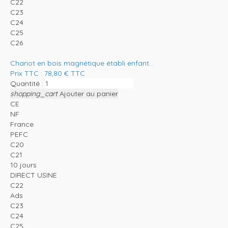
C22
C23
C24
C25
C26
Chariot en bois magnétique établi enfant...
Prix TTC :
78,80
€
TTC
Quantité :
shopping_cart
Ajouter au panier
CE
NF
France
PEFC
C20
C21
10 jours
DIRECT USINE
C22
Ads
C23
C24
C25