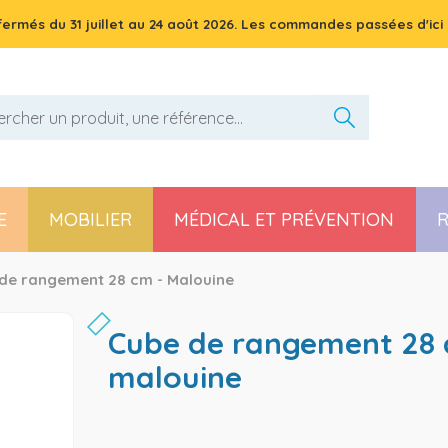
 fermés du
31 juillet
au
24 août 2026
. Les commandes passées d'ici 
E
MOBILIER
MÉDICAL ET PRÉVENTION
R
Pièces détachées poussette, chaise haute et transat
de rangement 28 cm - Malouine
cube de rangement 28 cm -
malouine