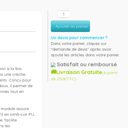
Ajouter au panier
Un devis pour commencer ?
Dans votre panier, cliquez sur
"demande de devis" après avoir
ajouté les articles dans votre panier.
Satisfait ou remboursé
n à la fois 
🚚Livraison Gratuite
(à partir
s une crèche, 
de 250€TTC)
ants. Conçu pour 
ous, il permet de 
nnés tout en 
 module assure 
en simili-cuir PU, 
facilite 
s les 