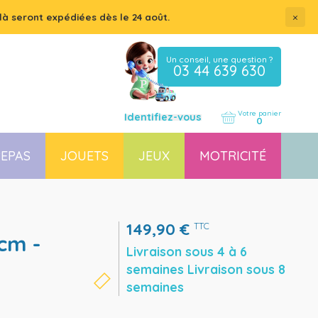
×
là seront expédiées dès le 24 août.
Un conseil, une question ?
03 44 639 630
Votre panier
Identifiez-vous
0
EPAS
JOUETS
JEUX
MOTRICITÉ
Coussin, housse et accessoires pour chaises, transats
Couchette empilable pour bébé et enfant, lit gain de place
149,90
€
TTC
Livraison sous 4 à 6
semaines Livraison sous 8
semaines