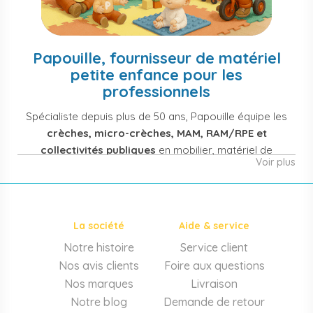
Papouille, fournisseur de matériel
petite enfance pour les
professionnels
Spécialiste depuis plus de 50 ans, Papouille équipe les
crèches, micro-crèches, MAM, RAM/RPE et
collectivités publiques
en mobilier, matériel de
Voir plus
puériculture, jouets et équipement pour structures
d'accueil de la petite enfance. Notre offre couvre
également les assistantes maternelles, les particuliers
et les professionnels de santé (maternités, pédiatrie,
La société
Aide & service
cabinets infirmiers).
Notre histoire
Service client
Mobilier et équipement de crèche
Nos avis clients
Foire aux questions
Lits crèche en bois, couchettes empilables, meubles à
Nos marques
Livraison
langer sur mesure en résine antibactérienne, tables et
Notre blog
Demande de retour
chaises adaptées aux 0-6 ans, banc-vestiaire, barrières de