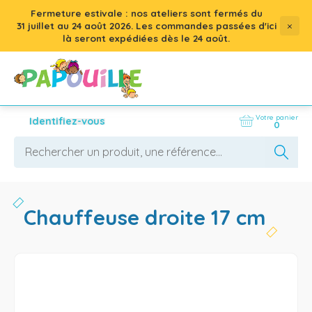
Fermeture estivale : nos ateliers sont fermés du
×
31 juillet
au
24 août 2026
. Les commandes passées d'ici
là seront expédiées dès le 24 août.
Votre panier
Identifiez-vous
0
chauffeuse droite 17 cm