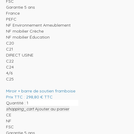
FSC
Garantie 5 ans
France
PEFC
NF Environnement Ameublement
NF mobilier Crèche
NF mobilier Éducation
C20
C21
DIRECT USINE
C22
C24
4/6
C25
Miroir + barre de soutien framboise
Prix TTC :
298,80
€
TTC
Quantité :
shopping_cart
Ajouter au panier
CE
NF
FSC
Garantie 5 ans