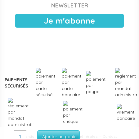
NEWSLETTER
publiques, EAJE municipales et services pétite enfance
des collectivités. Devis sous 24 h ouvrées, facturation
Je m'abonne
électronique, livraison France entière. Voir les
modalités de
devis pour collectivités
.
Plus de
3000 références
en stock, des marques
reconnues de la petite enfance, et un service client formé
aux problématiques des structures d'accueil.
Contactez-
nous
pour un projet d'équipement, une création de crèche
ou un renouvellement de matériel.
PAIEMENTS
SÉCURISÉS
Ajouter au panier
Mentions légales
-
Conditions générales
-
Contact