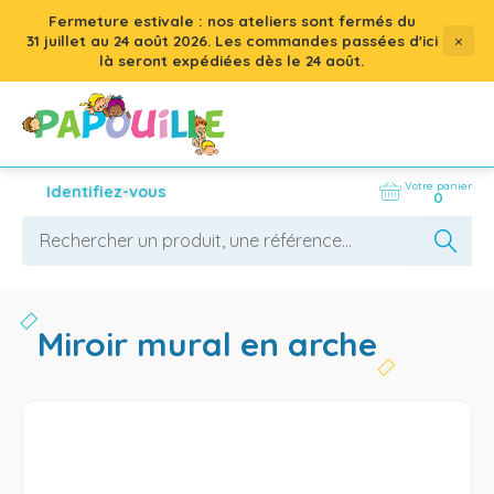
Fermeture estivale : nos ateliers sont fermés du
×
31 juillet
au
24 août 2026
. Les commandes passées d'ici
là seront expédiées dès le 24 août.
Votre panier
Identifiez-vous
0
miroir mural en arche