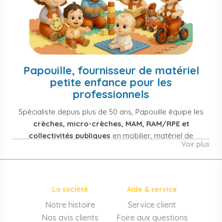
Papouille, fournisseur de matériel
petite enfance pour les
professionnels
Spécialiste depuis plus de 50 ans, Papouille équipe les
crèches, micro-crèches, MAM, RAM/RPE et
collectivités publiques
en mobilier, matériel de
Voir plus
puériculture, jouets et équipement pour structures
d'accueil de la petite enfance. Notre offre couvre
également les assistantes maternelles, les particuliers
et les professionnels de santé (maternités, pédiatrie,
La société
Aide & service
cabinets infirmiers).
Notre histoire
Service client
Mobilier et équipement de crèche
Nos avis clients
Foire aux questions