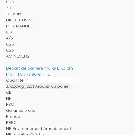
C20
301
10 jours
DIRECT USINE
PRIX MANUEL
OK
4/6
C25
C26
AO NEVERS
Départ de barrière mural L 7.3 cm
Prix TTC :
78,80
€
TTC
Quantité :
shopping_cart
Ajouter au panier
CE
NF
FSC
Garantie 5 ans
France
PEFC
NF Environnement Ameublement
NF mobilier Crèche