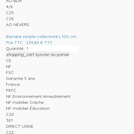
AO BDR
4/6
C25
C26
AO NEVERS
Barrière simple collectivité L.100 cm
Prix TTC :
234,80
€
TTC
Quantité :
shopping_cart
Ajouter au panier
CE
NF
FSC
Garantie 5 ans
France
PEFC
NF Environnement Ameublement
NF mobilier Crèche
NF mobilier Éducation
C20
301
DIRECT USINE
C22