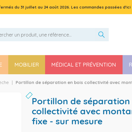
 fermés du
31 juillet
au
24 août 2026
. Les commandes passées d'ici 
E
MOBILIER
MÉDICAL ET PRÉVENTION
R
Pièces détachées poussette, chaise haute et transat
rèche
Portillon de séparation en bois collectivité avec mon
portillon de séparation en bois
collectivité avec monta
fixe - sur mesure