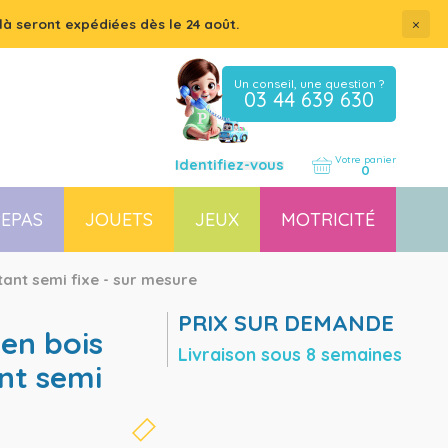
×
là seront expédiées dès le 24 août.
Un conseil, une question ?
03 44 639 630
Votre panier
Identifiez-vous
0
EPAS
JOUETS
JEUX
MOTRICITÉ
Coussin, housse et accessoires pour chaises, transats
Couchette empilable pour bébé et enfant, lit gain de place
tant semi fixe - sur mesure
PRIX SUR DEMANDE
Livraison sous 8 semaines
nt semi