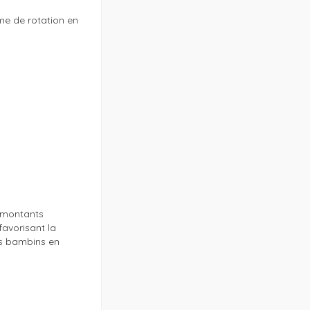
e de rotation en 
 montants 
vorisant la 
s bambins en 