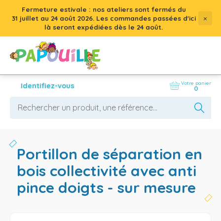
Fermeture estivale : nos ateliers sont fermés du
×
31 juillet
au
24 août 2026
. Les commandes passées d'ici
là seront expédiées dès le 24 août.
Votre panier
Identifiez-vous
0
portillon de séparation en
bois collectivité avec anti
pince doigts - sur mesure