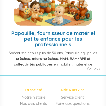
Papouille, fournisseur de matériel
petite enfance pour les
professionnels
Spécialiste depuis plus de 50 ans, Papouille équipe les
crèches, micro-crèches, MAM, RAM/RPE et
collectivités publiques
en mobilier, matériel de
Voir plus
puériculture, jouets et équipement pour structures
d'accueil de la petite enfance. Notre offre couvre
également les assistantes maternelles, les particuliers
et les professionnels de santé (maternités, pédiatrie,
La société
Aide & service
cabinets infirmiers).
Notre histoire
Service client
Mobilier et équipement de crèche
Nos avis clients
Foire aux questions