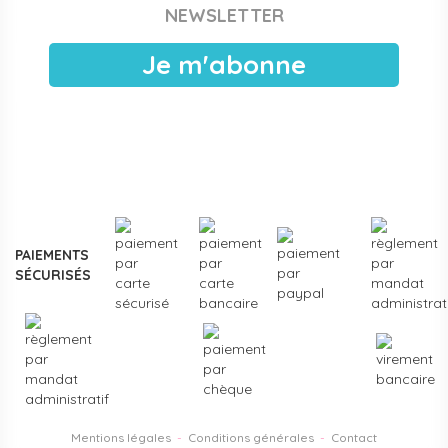
NEWSLETTER
publiques, EAJE municipales et services pétite enfance
des collectivités. Devis sous 24 h ouvrées, facturation
Je m'abonne
électronique, livraison France entière. Voir les
modalités de
devis pour collectivités
.
Plus de
3000 références
en stock, des marques
reconnues de la petite enfance, et un service client formé
aux problématiques des structures d'accueil.
Contactez-
nous
pour un projet d'équipement, une création de crèche
ou un renouvellement de matériel.
PAIEMENTS
SÉCURISÉS
Mentions légales
-
Conditions générales
-
Contact