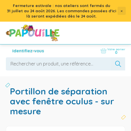
Fermeture estivale : nos ateliers sont fermés du
×
31 juillet
au
24 août 2026
. Les commandes passées d'ici
là seront expédiées dès le 24 août.
Votre panier
Identifiez-vous
0
portillon de séparation
avec fenêtre oculus - sur
mesure