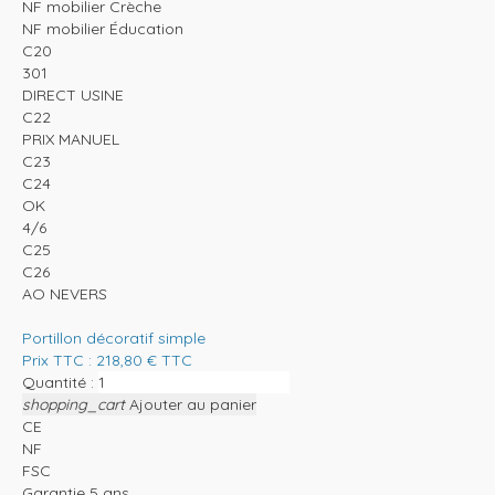
NF mobilier Crèche
NF mobilier Éducation
C20
301
DIRECT USINE
C22
PRIX MANUEL
C23
C24
OK
4/6
C25
C26
AO NEVERS
Portillon décoratif simple
Prix TTC :
218,80
€
TTC
Quantité :
shopping_cart
Ajouter au panier
CE
NF
FSC
Garantie 5 ans