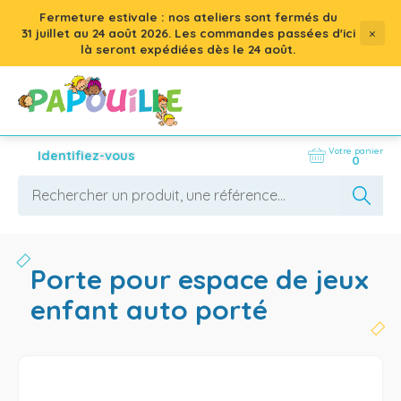
Fermeture estivale : nos ateliers sont fermés du
×
31 juillet
au
24 août 2026
. Les commandes passées d'ici
là seront expédiées dès le 24 août.
Votre panier
Identifiez-vous
0
porte pour espace de jeux
enfant auto porté