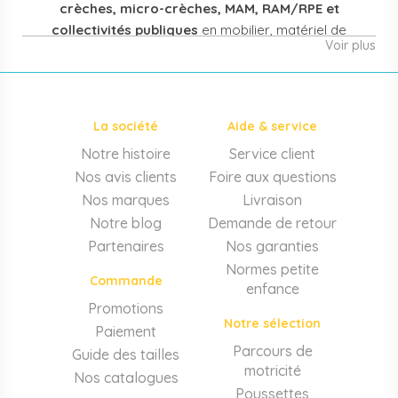
crèches, micro-crèches, MAM, RAM/RPE et
collectivités publiques
en mobilier, matériel de
Voir plus
puériculture, jouets et équipement pour structures
d'accueil de la petite enfance. Notre offre couvre
également les assistantes maternelles, les particuliers
et les professionnels de santé (maternités, pédiatrie,
La société
Aide & service
cabinets infirmiers).
Notre histoire
Service client
Mobilier et équipement de crèche
Nos avis clients
Foire aux questions
Lits crèche en bois, couchettes empilables, meubles à
Nos marques
Livraison
langer sur mesure en résine antibactérienne, tables et
Notre blog
Demande de retour
chaises adaptées aux 0-6 ans, banc-vestiaire, barrières de
Partenaires
Nos garanties
séparation. Tout le matériel pour
aménager une structure
Normes petite
d'accueil
conforme aux normes PMI.
Commande
enfance
Matériel de puériculture professionnel
Promotions
Notre sélection
Paiement
Poussettes 3 et 4 places, transats, chaises hautes, sièges
auto, biberons et stérilisateurs, peèse-bébé, écoute-bébé,
Parcours de
Guide des tailles
thermomètres. Notre
gamme puériculture collectivité
motricité
Nos catalogues
couvre tous les besoins quotidiens des EAJE.
Poussettes