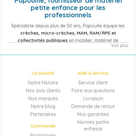
Papouille, fournisseur de matériel
petite enfance pour les
professionnels
Spécialiste depuis plus de 50 ans, Papouille équipe les
crèches, micro-crèches, MAM, RAM/RPE et
collectivités publiques
en mobilier, matériel de
Voir plus
puériculture, jouets et équipement pour structures
d'accueil de la petite enfance. Notre offre couvre
également les assistantes maternelles, les particuliers
et les professionnels de santé (maternités, pédiatrie,
La société
Aide & service
cabinets infirmiers).
Notre histoire
Service client
Mobilier et équipement de crèche
Nos avis clients
Foire aux questions
Lits crèche en bois, couchettes empilables, meubles à
Nos marques
Livraison
langer sur mesure en résine antibactérienne, tables et
Notre blog
Demande de retour
chaises adaptées aux 0-6 ans, banc-vestiaire, barrières de
Partenaires
Nos garanties
séparation. Tout le matériel pour
aménager une structure
Normes petite
d'accueil
conforme aux normes PMI.
Commande
enfance
Matériel de puériculture professionnel
Promotions