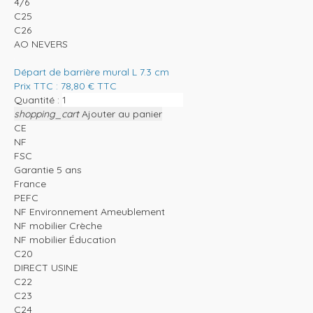
4/6
C25
C26
AO NEVERS
Départ de barrière mural L 7.3 cm
Prix TTC :
78,80
€
TTC
Quantité :
shopping_cart
Ajouter au panier
CE
NF
FSC
Garantie 5 ans
France
PEFC
NF Environnement Ameublement
NF mobilier Crèche
NF mobilier Éducation
C20
DIRECT USINE
C22
C23
C24