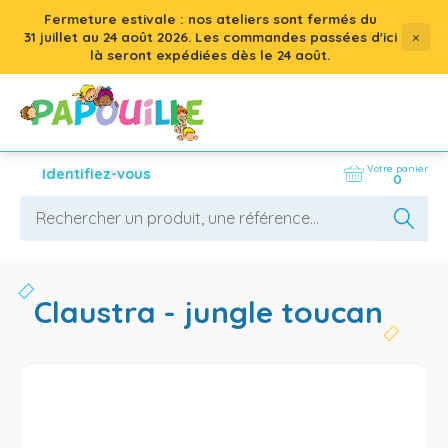
Fermeture estivale : nos ateliers sont fermés du
×
31 juillet
au
24 août 2026
. Les commandes passées d'ici
là seront expédiées dès le 24 août.
Votre panier
Identifiez-vous
0
claustra - jungle toucan