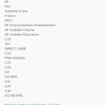
NF
FSC
Garantie 5 ans
France
PEFC
NF Environnement Ameublement
NF mobilier Crèche
NF mobilier Éducation
C20
301
DIRECT USINE
C22
PRIX MANUEL
C23
C24
OK
AO BDR
4/6
C25
C26
AO NEVERS
Barrière simple collectivité L.100 cm