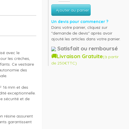
Ajouter au panier
Un devis pour commencer ?
Dans votre panier, cliquez sur
"demande de devis" après avoir
ajouté les articles dans votre panier.
Satisfait ou remboursé
é avec le 
🚚Livraison Gratuite
(à partir
ur les crèches, 
de 250€TTC)
ants. Ce vestiaire 
’autonomie des 
le.

 16 mm et des 
ité exceptionnelle. 
e sécurité et de 
en résine assurent 
ants garantissent 