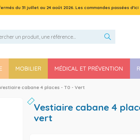
 fermés du
31 juillet
au
24 août 2026
. Les commandes passées d'ici 
E
MOBILIER
MÉDICAL ET PRÉVENTION
R
Pièces détachées poussette, chaise haute et transat
Vestiaire cabane 4 places - T0 - Vert
vestiaire cabane 4 places - t0 -
vert