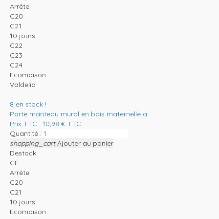
Arrête
C20
C21
10 jours
C22
C23
C24
Ecomaison
Valdelia
8
en stock !
Porte manteau mural en bois maternelle a...
Prix TTC :
10,98
€
TTC
Quantité :
shopping_cart
Ajouter au panier
Destock
CE
Arrête
C20
C21
10 jours
Ecomaison