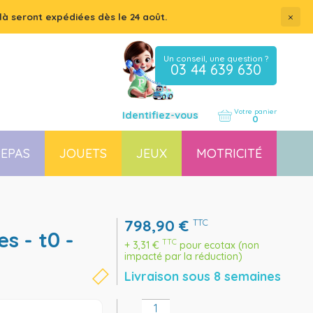
×
là seront expédiées dès le 24 août.
Un conseil, une question ?
03 44 639 630
Votre panier
Identifiez-vous
0
EPAS
JOUETS
JEUX
MOTRICITÉ
Coussin, housse et accessoires pour chaises, transats
Couchette empilable pour bébé et enfant, lit gain de place
798,90
€
TTC
TTC
+
3,31
€
pour ecotax (non
impacté par la réduction)
Livraison sous 8 semaines