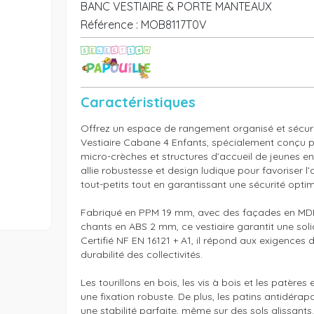
BANC VESTIAIRE & PORTE MANTEAUX
Référence :
MOB8117T0V
Caractéristiques
Offrez un espace de rangement organisé et sécuris
Vestiaire Cabane 4 Enfants, spécialement conçu po
micro-crèches et structures d’accueil de jeunes enf
allie robustesse et design ludique pour favoriser l
tout-petits tout en garantissant une sécurité optima
Fabriqué en PPM 19 mm, avec des façades en MDF
chants en ABS 2 mm, ce vestiaire garantit une solid
Certifié NF EN 16121 + A1, il répond aux exigences d
durabilité des collectivités.

Les tourillons en bois, les vis à bois et les patères 
une fixation robuste. De plus, les patins antidérap
une stabilité parfaite, même sur des sols glissants.
