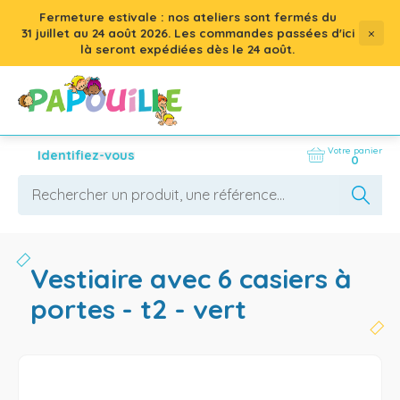
Fermeture estivale : nos ateliers sont fermés du
×
31 juillet
au
24 août 2026
. Les commandes passées d'ici
là seront expédiées dès le 24 août.
Votre panier
Identifiez-vous
0
vestiaire avec 6 casiers à
portes - t2 - vert