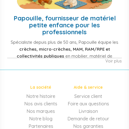
Papouille, fournisseur de matériel
petite enfance pour les
professionnels
Spécialiste depuis plus de 50 ans, Papouille équipe les
crèches, micro-crèches, MAM, RAM/RPE et
collectivités publiques
en mobilier, matériel de
Voir plus
puériculture, jouets et équipement pour structures
d'accueil de la petite enfance. Notre offre couvre
également les assistantes maternelles, les particuliers
et les professionnels de santé (maternités, pédiatrie,
La société
Aide & service
cabinets infirmiers).
Notre histoire
Service client
Mobilier et équipement de crèche
Nos avis clients
Foire aux questions
Lits crèche en bois, couchettes empilables, meubles à
Nos marques
Livraison
langer sur mesure en résine antibactérienne, tables et
Notre blog
Demande de retour
chaises adaptées aux 0-6 ans, banc-vestiaire, barrières de
Partenaires
Nos garanties
séparation. Tout le matériel pour
aménager une structure