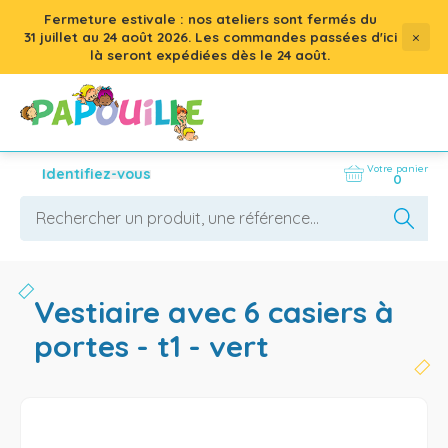
Fermeture estivale : nos ateliers sont fermés du
×
31 juillet
au
24 août 2026
. Les commandes passées d'ici
là seront expédiées dès le 24 août.
Votre panier
Identifiez-vous
0
vestiaire avec 6 casiers à
portes - t1 - vert