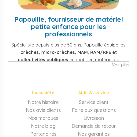
Papouille, fournisseur de matériel
petite enfance pour les
professionnels
Spécialiste depuis plus de 50 ans, Papouille équipe les
crèches, micro-crèches, MAM, RAM/RPE et
collectivités publiques
en mobilier, matériel de
Voir plus
puériculture, jouets et équipement pour structures
d'accueil de la petite enfance. Notre offre couvre
également les assistantes maternelles, les particuliers
et les professionnels de santé (maternités, pédiatrie,
La société
Aide & service
cabinets infirmiers).
Notre histoire
Service client
Mobilier et équipement de crèche
Nos avis clients
Foire aux questions
Lits crèche en bois, couchettes empilables, meubles à
Nos marques
Livraison
langer sur mesure en résine antibactérienne, tables et
Notre blog
Demande de retour
chaises adaptées aux 0-6 ans, banc-vestiaire, barrières de
Partenaires
Nos garanties
séparation. Tout le matériel pour
aménager une structure