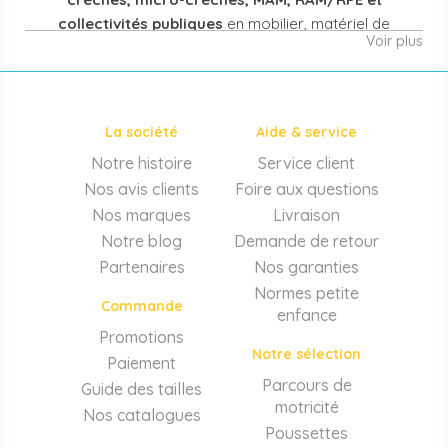
collectivités publiques
en mobilier, matériel de
Voir plus
puériculture, jouets et équipement pour structures
d'accueil de la petite enfance. Notre offre couvre
également les assistantes maternelles, les particuliers
et les professionnels de santé (maternités, pédiatrie,
La société
Aide & service
cabinets infirmiers).
Notre histoire
Service client
Mobilier et équipement de crèche
Nos avis clients
Foire aux questions
Lits crèche en bois, couchettes empilables, meubles à
Nos marques
Livraison
langer sur mesure en résine antibactérienne, tables et
Notre blog
Demande de retour
chaises adaptées aux 0-6 ans, banc-vestiaire, barrières de
Partenaires
Nos garanties
séparation. Tout le matériel pour
aménager une structure
Normes petite
d'accueil
conforme aux normes PMI.
Commande
enfance
Matériel de puériculture professionnel
Promotions
Notre sélection
Paiement
Poussettes 3 et 4 places, transats, chaises hautes, sièges
auto, biberons et stérilisateurs, peèse-bébé, écoute-bébé,
Parcours de
Guide des tailles
thermomètres. Notre
gamme puériculture collectivité
motricité
Nos catalogues
couvre tous les besoins quotidiens des EAJE.
Poussettes