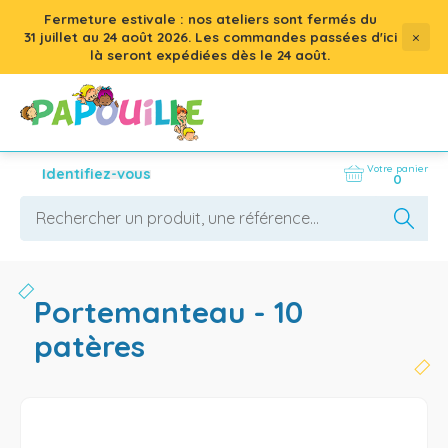
Fermeture estivale : nos ateliers sont fermés du
×
31 juillet
au
24 août 2026
. Les commandes passées d'ici
là seront expédiées dès le 24 août.
Votre panier
Identifiez-vous
0
portemanteau - 10
patères