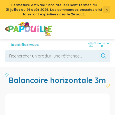
Fermeture estivale : nos ateliers sont fermés du
×
31 juillet
au
24 août 2026
. Les commandes passées d'ici
là seront expédiées dès le 24 août.
Votre panier
Identifiez-vous
0
balancoire horizontale 3m