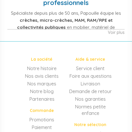
professionnels
Spécialiste depuis plus de 50 ans, Papouille équipe les
crèches, micro-crèches, MAM, RAM/RPE et
collectivités publiques
en mobilier, matériel de
Voir plus
puériculture, jouets et équipement pour structures
d'accueil de la petite enfance. Notre offre couvre
également les assistantes maternelles, les particuliers
et les professionnels de santé (maternités, pédiatrie,
La société
Aide & service
cabinets infirmiers).
Notre histoire
Service client
Mobilier et équipement de crèche
Nos avis clients
Foire aux questions
Lits crèche en bois, couchettes empilables, meubles à
Nos marques
Livraison
langer sur mesure en résine antibactérienne, tables et
Notre blog
Demande de retour
chaises adaptées aux 0-6 ans, banc-vestiaire, barrières de
Partenaires
Nos garanties
séparation. Tout le matériel pour
aménager une structure
Normes petite
d'accueil
conforme aux normes PMI.
Commande
enfance
Matériel de puériculture professionnel
Promotions
Notre sélection
Paiement
Poussettes 3 et 4 places, transats, chaises hautes, sièges