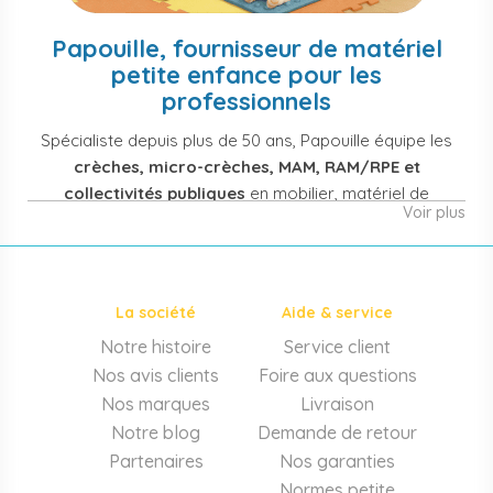
Papouille, fournisseur de matériel
petite enfance pour les
professionnels
Spécialiste depuis plus de 50 ans, Papouille équipe les
crèches, micro-crèches, MAM, RAM/RPE et
collectivités publiques
en mobilier, matériel de
Voir plus
puériculture, jouets et équipement pour structures
d'accueil de la petite enfance. Notre offre couvre
également les assistantes maternelles, les particuliers
et les professionnels de santé (maternités, pédiatrie,
La société
Aide & service
cabinets infirmiers).
Notre histoire
Service client
Mobilier et équipement de crèche
Nos avis clients
Foire aux questions
Lits crèche en bois, couchettes empilables, meubles à
Nos marques
Livraison
langer sur mesure en résine antibactérienne, tables et
Notre blog
Demande de retour
chaises adaptées aux 0-6 ans, banc-vestiaire, barrières de
Partenaires
Nos garanties
séparation. Tout le matériel pour
aménager une structure
Normes petite
d'accueil
conforme aux normes PMI.