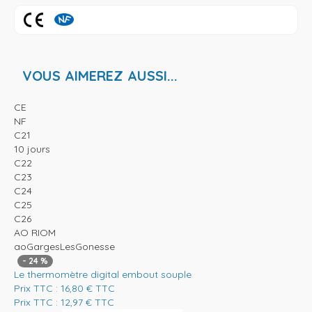
VOUS AIMEREZ AUSSI...
CE
NF
C21
10 jours
C22
C23
C24
C25
C26
AO RIOM
aoGargesLesGonesse
-
24
%
Le thermomètre digital embout souple
Prix TTC :
16,80
€
TTC
Prix TTC :
12,97
€
TTC