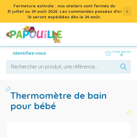
Fermeture estivale : nos ateliers sont fermés du
×
31 juillet
au
24 août 2026
. Les commandes passées d'ici
là seront expédiées dès le 24 août.
Votre panier
Identifiez-vous
0
thermomètre de bain
pour bébé