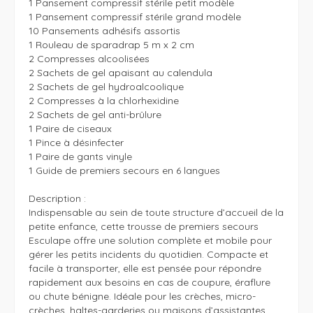
1 Pansement compressif stérile petit modèle

1 Pansement compressif stérile grand modèle

10 Pansements adhésifs assortis

1 Rouleau de sparadrap 5 m x 2 cm

2 Compresses alcoolisées

2 Sachets de gel apaisant au calendula

2 Sachets de gel hydroalcoolique

2 Compresses à la chlorhexidine

2 Sachets de gel anti-brûlure

1 Paire de ciseaux

1 Pince à désinfecter

1 Paire de gants vinyle

1 Guide de premiers secours en 6 langues

Description :

Indispensable au sein de toute structure d’accueil de la 
petite enfance, cette trousse de premiers secours 
Esculape offre une solution complète et mobile pour 
gérer les petits incidents du quotidien. Compacte et 
facile à transporter, elle est pensée pour répondre 
rapidement aux besoins en cas de coupure, éraflure 
ou chute bénigne. Idéale pour les crèches, micro-
crèches, haltes-garderies ou maisons d’assistantes 