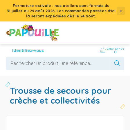
Fermeture estivale : nos ateliers sont fermés du
×
31 juillet
au
24 août 2026
. Les commandes passées d'ici
là seront expédiées dès le 24 août.
Votre panier
Identifiez-vous
0
trousse de secours pour
crèche et collectivités