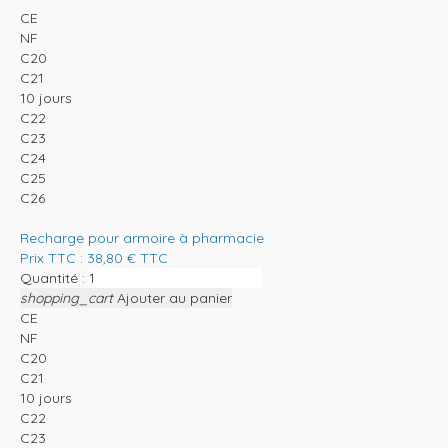
CE
NF
C20
C21
10 jours
C22
C23
C24
C25
C26
Recharge pour armoire à pharmacie
Prix TTC :
38,80
€
TTC
Quantité :
shopping_cart
Ajouter au panier
CE
NF
C20
C21
10 jours
C22
C23