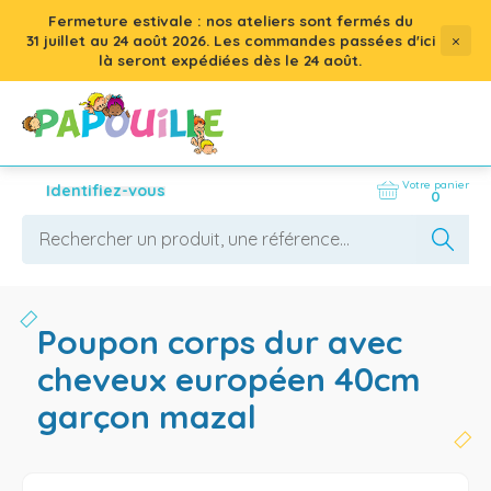
Fermeture estivale : nos ateliers sont fermés du
×
31 juillet
au
24 août 2026
. Les commandes passées d'ici
là seront expédiées dès le 24 août.
Votre panier
Identifiez-vous
0
poupon corps dur avec
cheveux européen 40cm
garçon mazal