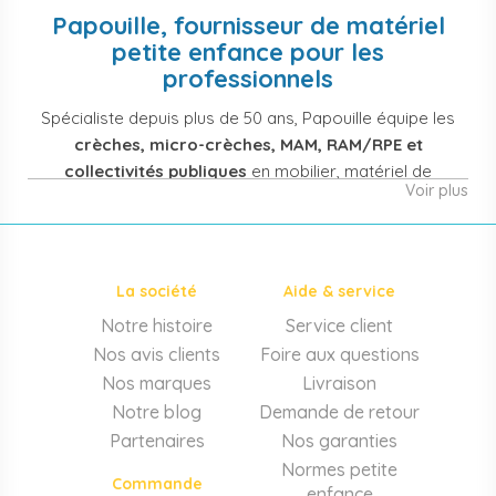
Papouille, fournisseur de matériel
petite enfance pour les
professionnels
Spécialiste depuis plus de 50 ans, Papouille équipe les
crèches, micro-crèches, MAM, RAM/RPE et
collectivités publiques
en mobilier, matériel de
Voir plus
puériculture, jouets et équipement pour structures
d'accueil de la petite enfance. Notre offre couvre
également les assistantes maternelles, les particuliers
et les professionnels de santé (maternités, pédiatrie,
La société
Aide & service
cabinets infirmiers).
Notre histoire
Service client
Mobilier et équipement de crèche
Nos avis clients
Foire aux questions
Lits crèche en bois, couchettes empilables, meubles à
Nos marques
Livraison
langer sur mesure en résine antibactérienne, tables et
Notre blog
Demande de retour
chaises adaptées aux 0-6 ans, banc-vestiaire, barrières de
Partenaires
Nos garanties
séparation. Tout le matériel pour
aménager une structure
Normes petite
d'accueil
conforme aux normes PMI.
Commande
enfance