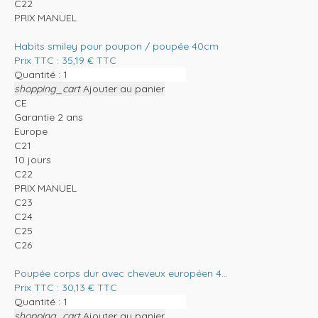
C22
PRIX MANUEL
Habits smiley pour poupon / poupée 40cm
Prix TTC :
35,19
€
TTC
Quantité :
shopping_cart
Ajouter au panier
CE
Garantie 2 ans
Europe
C21
10 jours
C22
PRIX MANUEL
C23
C24
C25
C26
Poupée corps dur avec cheveux européen 4...
Prix TTC :
30,13
€
TTC
Quantité :
shopping_cart
Ajouter au panier