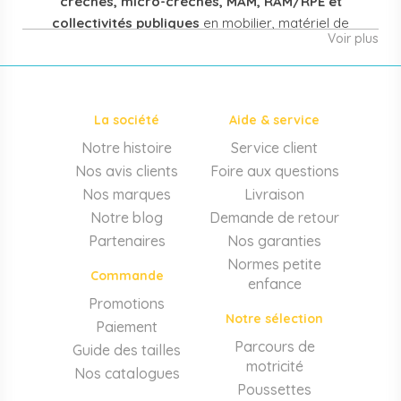
crèches, micro-crèches, MAM, RAM/RPE et
collectivités publiques
en mobilier, matériel de
Voir plus
puériculture, jouets et équipement pour structures
d'accueil de la petite enfance. Notre offre couvre
également les assistantes maternelles, les particuliers
et les professionnels de santé (maternités, pédiatrie,
La société
Aide & service
cabinets infirmiers).
Notre histoire
Service client
Mobilier et équipement de crèche
Nos avis clients
Foire aux questions
Lits crèche en bois, couchettes empilables, meubles à
Nos marques
Livraison
langer sur mesure en résine antibactérienne, tables et
Notre blog
Demande de retour
chaises adaptées aux 0-6 ans, banc-vestiaire, barrières de
Partenaires
Nos garanties
séparation. Tout le matériel pour
aménager une structure
Normes petite
d'accueil
conforme aux normes PMI.
Commande
enfance
Matériel de puériculture professionnel
Promotions
Notre sélection
Paiement
Poussettes 3 et 4 places, transats, chaises hautes, sièges
auto, biberons et stérilisateurs, peèse-bébé, écoute-bébé,
Parcours de
Guide des tailles
thermomètres. Notre
gamme puériculture collectivité
motricité
Nos catalogues
couvre tous les besoins quotidiens des EAJE.
Poussettes