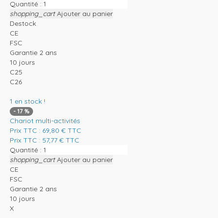
Quantité :
shopping_cart
Ajouter au panier
Destock
CE
FSC
Garantie 2 ans
10 jours
C25
C26
1
en stock !
-
17
%
Chariot multi-activités
Prix TTC :
69,80
€
TTC
Prix TTC :
57,77
€
TTC
Quantité :
shopping_cart
Ajouter au panier
CE
FSC
Garantie 2 ans
10 jours
X