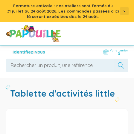
Fermeture estivale : nos ateliers sont fermés du
×
31 juillet
au
24 août 2026
. Les commandes passées d'ici
là seront expédiées dès le 24 août.
Votre panier
Identifiez-vous
0
tablette d'activités little