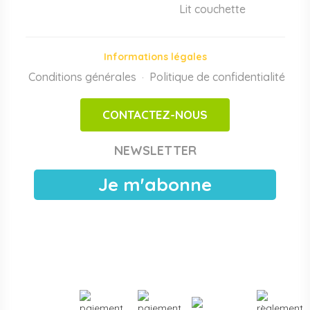
Lit couchette
Motricité, jeux et éveil sensoriel
Modules de motricité bébé et enfant, parcours de
motricité en mousse haute densité, tapis sur mesure,
Informations légales
piscines à balles, structures d'activité intérieures, jeux
Conditions générales
d'imitation. Conformes aux normes
Politique de confidentialité
EN 71-3
et
EN 1176
,
·
adaptés aux espaces motricité en crèche et maternelle.
CONTACTEZ-NOUS
Achats publics et facturation Chorus Pro
Papouille est référencé sur
Chorus Pro
pour les crèches
NEWSLETTER
publiques, EAJE municipales et services pétite enfance
des collectivités. Devis sous 24 h ouvrées, facturation
Je m'abonne
électronique, livraison France entière. Voir les
modalités de
devis pour collectivités
.
Plus de
3000 références
en stock, des marques
reconnues de la petite enfance, et un service client formé
aux problématiques des structures d'accueil.
Contactez-
nous
pour un projet d'équipement, une création de crèche
ou un renouvellement de matériel.