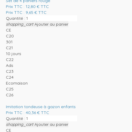
Set de 4 paniers rouge
Prix TTC :
12,80
€
TTC
Prix TTC :
9,65
€
TTC
Quantité :
shopping_cart
Ajouter au panier
CE
C20
301
C21
10 jours
C22
Ads
C23
C24
Ecomaison
C25
C26
Imitation tondeuse à gazon enfants
Prix TTC :
40,36
€
TTC
Quantité :
shopping_cart
Ajouter au panier
CE