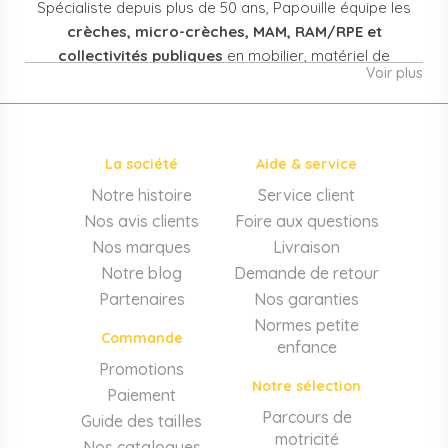
Spécialiste depuis plus de 50 ans, Papouille équipe les
crèches, micro-crèches, MAM, RAM/RPE et
collectivités publiques
en mobilier, matériel de
Voir plus
puériculture, jouets et équipement pour structures
d'accueil de la petite enfance. Notre offre couvre
également les assistantes maternelles, les particuliers
et les professionnels de santé (maternités, pédiatrie,
La société
Aide & service
cabinets infirmiers).
Notre histoire
Service client
Mobilier et équipement de crèche
Nos avis clients
Foire aux questions
Lits crèche en bois, couchettes empilables, meubles à
Nos marques
Livraison
langer sur mesure en résine antibactérienne, tables et
Notre blog
Demande de retour
chaises adaptées aux 0-6 ans, banc-vestiaire, barrières de
Partenaires
Nos garanties
séparation. Tout le matériel pour
aménager une structure
Normes petite
d'accueil
conforme aux normes PMI.
Commande
enfance
Matériel de puériculture professionnel
Promotions
Notre sélection
Paiement
Poussettes 3 et 4 places, transats, chaises hautes, sièges
auto, biberons et stérilisateurs, peèse-bébé, écoute-bébé,
Parcours de
Guide des tailles
thermomètres. Notre
gamme puériculture collectivité
motricité
Nos catalogues