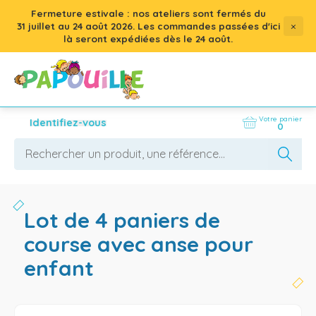
Fermeture estivale : nos ateliers sont fermés du
×
31 juillet
au
24 août 2026
. Les commandes passées d'ici
là seront expédiées dès le 24 août.
Votre panier
Identifiez-vous
0
lot de 4 paniers de
course avec anse pour
enfant