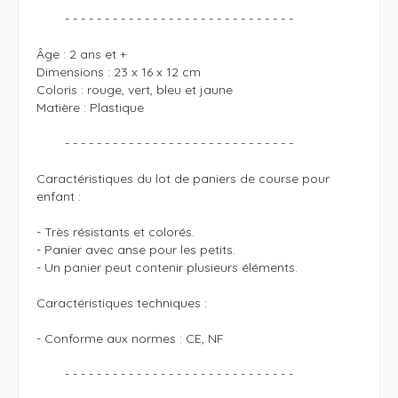
	- - - - - - - - - - - - - - - - - - - - - - - - - - - - - 

Âge : 2 ans et +

Dimensions : 23 x 16 x 12 cm

Coloris : rouge, vert, bleu et jaune 

Matière : Plastique 

	- - - - - - - - - - - - - - - - - - - - - - - - - - - - - 

Caractéristiques du lot de paniers de course pour 
enfant :

- Très résistants et colorés.

- Panier avec anse pour les petits. 

- Un panier peut contenir plusieurs éléments.

Caractéristiques techniques : 

- Conforme aux normes : CE, NF

	- - - - - - - - - - - - - - - - - - - - - - - - - - - - - 
