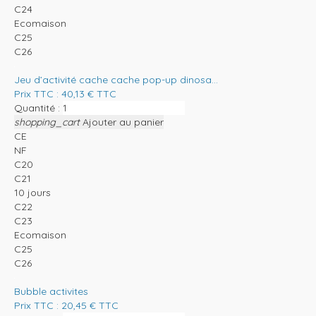
C24
Ecomaison
C25
C26
Jeu d’activité cache cache pop-up dinosa...
Prix TTC :
40,13
€
TTC
Quantité :
shopping_cart
Ajouter au panier
CE
NF
C20
C21
10 jours
C22
C23
Ecomaison
C25
C26
Bubble activites
Prix TTC :
20,45
€
TTC