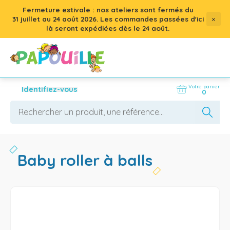
Fermeture estivale : nos ateliers sont fermés du
×
31 juillet
au
24 août 2026
. Les commandes passées d'ici
là seront expédiées dès le 24 août.
Votre panier
Identifiez-vous
0
baby roller à balls