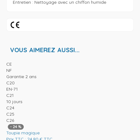
Entretien : Nettoyage avec un chiffon humide
VOUS AIMEREZ AUSSI...
CE
NF
Garantie 2 ans
C20
EN-71
C21
10 jours
C24
C25
C26
-
24
%
Toupie magique
Prix TTC :
24,80
€
TTC