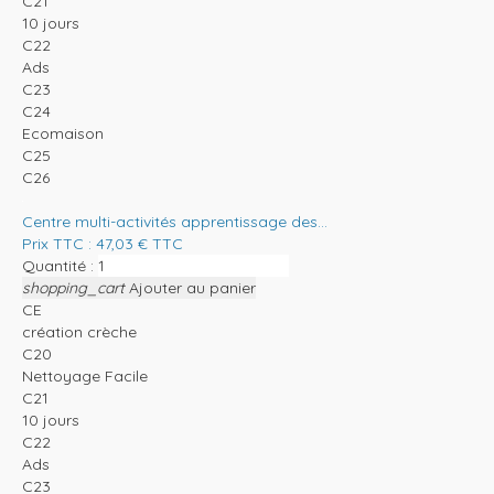
C21
10 jours
C22
Ads
C23
C24
Ecomaison
C25
C26
Centre multi-activités apprentissage des...
Prix TTC :
47,03
€
TTC
Quantité :
shopping_cart
Ajouter au panier
CE
création crèche
C20
Nettoyage Facile
C21
10 jours
C22
Ads
C23