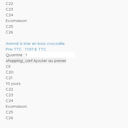
C22
C23
C24
Ecomaison
C25
C26
Animal à tirer en bois crocodile
Prix TTC :
17,97
€
TTC
Quantité :
shopping_cart
Ajouter au panier
CE
C20
C21
10 jours
C22
C23
C24
Ecomaison
C25
C26