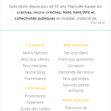
Spécialiste depuis plus de 50 ans, Papouille équipe les
crèches, micro-crèches, MAM, RAM/RPE et
collectivités publiques
en mobilier, matériel de
Voir plus
puériculture, jouets et équipement pour structures
d'accueil de la petite enfance. Notre offre couvre
également les assistantes maternelles, les particuliers
et les professionnels de santé (maternités, pédiatrie,
La société
Aide & service
cabinets infirmiers).
Notre histoire
Service client
Mobilier et équipement de crèche
Nos avis clients
Foire aux questions
Lits crèche en bois, couchettes empilables, meubles à
Nos marques
Livraison
langer sur mesure en résine antibactérienne, tables et
Notre blog
Demande de retour
chaises adaptées aux 0-6 ans, banc-vestiaire, barrières de
Partenaires
Nos garanties
séparation. Tout le matériel pour
aménager une structure
Normes petite
d'accueil
conforme aux normes PMI.
Commande
enfance
Matériel de puériculture professionnel
Promotions
Notre sélection
Paiement
Poussettes 3 et 4 places, transats, chaises hautes, sièges
auto, biberons et stérilisateurs, peèse-bébé, écoute-bébé,
Parcours de
Guide des tailles