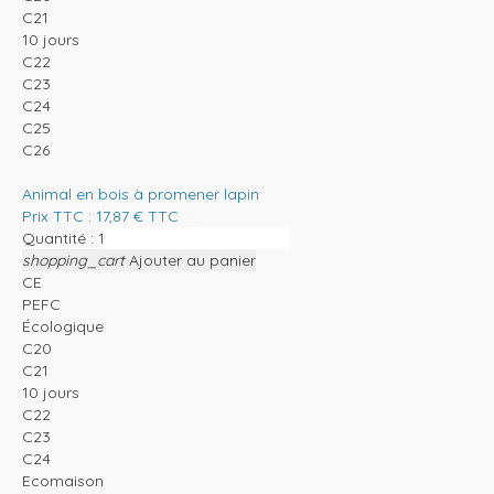
C21
10 jours
C22
C23
C24
C25
C26
Animal en bois à promener lapin
Prix TTC :
17,87
€
TTC
Quantité :
shopping_cart
Ajouter au panier
CE
PEFC
Écologique
C20
C21
10 jours
C22
C23
C24
Ecomaison