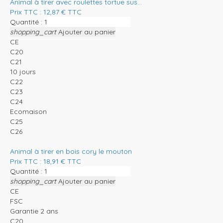
Animal à tirer avec roulettes tortue sus...
Prix TTC :
12,87
€
TTC
Quantité :
shopping_cart
Ajouter au panier
CE
C20
C21
10 jours
C22
C23
C24
Ecomaison
C25
C26
Animal à tirer en bois cory le mouton
Prix TTC :
18,91
€
TTC
Quantité :
shopping_cart
Ajouter au panier
CE
FSC
Garantie 2 ans
C20