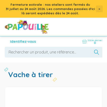
Fermeture estivale : nos ateliers sont fermés du
×
31 juillet
au
24 août 2026
. Les commandes passées d'ici
là seront expédiées dès le 24 août.
Votre panier
Identifiez-vous
0
vache à tirer