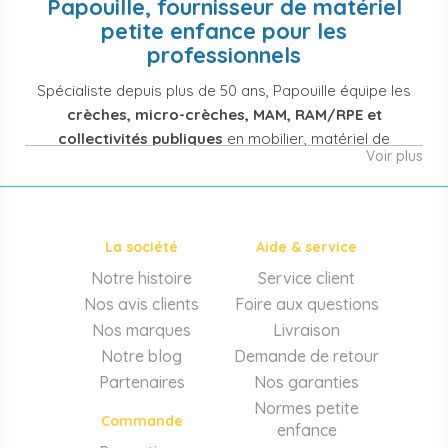
Papouille, fournisseur de matériel
petite enfance pour les
professionnels
Spécialiste depuis plus de 50 ans, Papouille équipe les
crèches, micro-crèches, MAM, RAM/RPE et
collectivités publiques
en mobilier, matériel de
Voir plus
puériculture, jouets et équipement pour structures
d'accueil de la petite enfance. Notre offre couvre
également les assistantes maternelles, les particuliers
et les professionnels de santé (maternités, pédiatrie,
La société
Aide & service
cabinets infirmiers).
Notre histoire
Service client
Mobilier et équipement de crèche
Nos avis clients
Foire aux questions
Lits crèche en bois, couchettes empilables, meubles à
Nos marques
Livraison
langer sur mesure en résine antibactérienne, tables et
Notre blog
Demande de retour
chaises adaptées aux 0-6 ans, banc-vestiaire, barrières de
Partenaires
Nos garanties
séparation. Tout le matériel pour
aménager une structure
Normes petite
d'accueil
conforme aux normes PMI.
Commande
enfance