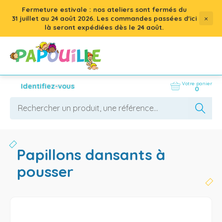
Fermeture estivale : nos ateliers sont fermés du
×
31 juillet
au
24 août 2026
. Les commandes passées d'ici
là seront expédiées dès le 24 août.
Votre panier
Identifiez-vous
0
papillons dansants à
pousser