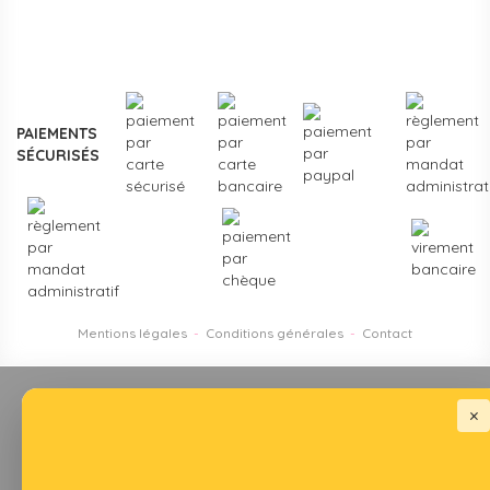
Plus de
3000 références
en stock, des marques
reconnues de la petite enfance, et un service client formé
aux problématiques des structures d'accueil.
Contactez-
nous
pour un projet d'équipement, une création de crèche
ou un renouvellement de matériel.
PAIEMENTS
SÉCURISÉS
Mentions légales
-
Conditions générales
-
Contact
×