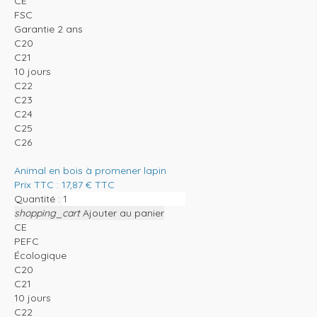
CE
FSC
Garantie 2 ans
C20
C21
10 jours
C22
C23
C24
C25
C26
Animal en bois à promener lapin
Prix TTC :
17,87
€
TTC
Quantité :
shopping_cart
Ajouter au panier
CE
PEFC
Écologique
C20
C21
10 jours
C22