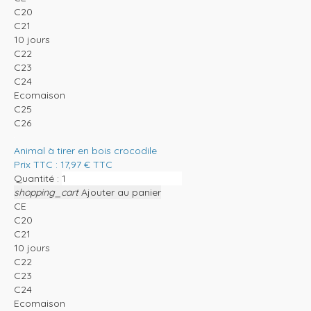
C20
C21
10 jours
C22
C23
C24
Ecomaison
C25
C26
Animal à tirer en bois crocodile
Prix TTC :
17,97
€
TTC
Quantité :
shopping_cart
Ajouter au panier
CE
C20
C21
10 jours
C22
C23
C24
Ecomaison