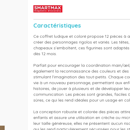
Caractéristiques
Ce coffret ludique et coloré propose 12 pièces à 
créer des personnages rigolos et variés. Les têtes, 
chapeaux s’emboîtent, ces figurines sont adaptés 
dès 12 mois.

Parfait pour encourager la coordination main/œil, 
également la reconnaissance des couleurs et des f
stimulant l’imagination des tout-petits. Chaque c
vie à un nouveau personnage, permettant aux enfa
histoires, de jouer à plusieurs et de développer leu
communication. Les pièces sont grandes, faciles à
sûres, ce qui les rend idéales pour un usage en colle
La conception robuste et colorée des pièces attire 
enfants et assure une utilisation en crèche ou mic
leur taille généreuse, elles ne présentent aucun risq
qui les rend particulièrement sécurisées pour les st