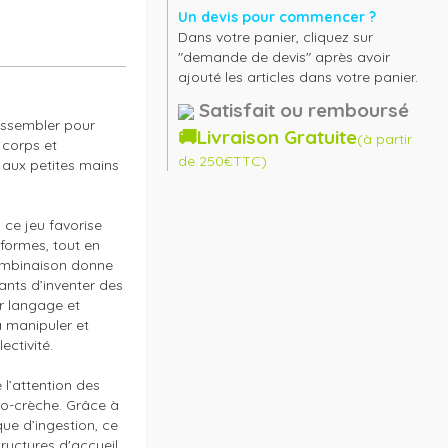
Un devis pour commencer ?
Dans votre panier, cliquez sur
"demande de devis" après avoir
ajouté les articles dans votre panier.
Satisfait ou remboursé
assembler pour 
🚚Livraison Gratuite
(à partir
corps et 
de 250€TTC)
aux petites mains 
ce jeu favorise 
ormes, tout en 
ombinaison donne 
nts d’inventer des 
r langage et 
 manipuler et 
ctivité.

l’attention des 
ro-crèche. Grâce à 
ue d’ingestion, ce 
ructures d'accueil 