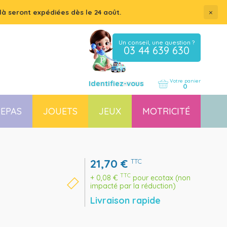
×
là seront expédiées dès le 24 août.
Un conseil, une question ?
03 44 639 630
Votre panier
Identifiez-vous
0
EPAS
JOUETS
JEUX
MOTRICITÉ
Coussin, housse et accessoires pour chaises, transats
Couchette empilable pour bébé et enfant, lit gain de place
21,70
€
TTC
TTC
+
0,08
€
pour ecotax (non
impacté par la réduction)
Livraison rapide