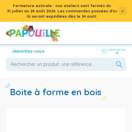
Fermeture estivale : nos ateliers sont fermés du
×
31 juillet
au
24 août 2026
. Les commandes passées d'ici
là seront expédiées dès le 24 août.
Votre panier
Identifiez-vous
0
boite à forme en bois