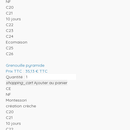
NF
C20
C21
10 jours
C22
C23
C24
Ecomaison
C25
C26
Grenouille pyramide
Prix TTC :
35,13
€
TTC
Quantité :
shopping_cart
Ajouter au panier
CE
NF
Montessori
création crèche
C20
C21
10 jours
C22