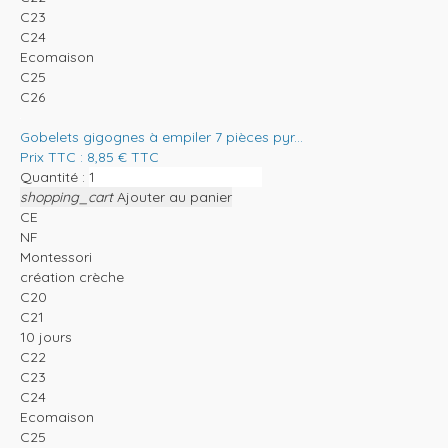
C23
C24
Ecomaison
C25
C26
Gobelets gigognes à empiler 7 pièces pyr...
Prix TTC :
8,85
€
TTC
Quantité :
shopping_cart
Ajouter au panier
CE
NF
Montessori
création crèche
C20
C21
10 jours
C22
C23
C24
Ecomaison
C25