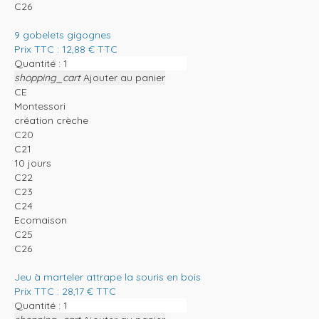
C26
9 gobelets gigognes
Prix TTC :
12,88
€
TTC
Quantité :
shopping_cart
Ajouter au panier
CE
Montessori
création crèche
C20
C21
10 jours
C22
C23
C24
Ecomaison
C25
C26
Jeu à marteler attrape la souris en bois
Prix TTC :
28,17
€
TTC
Quantité :