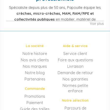
Spécialiste depuis plus de 50 ans, Papouille équipe les
crèches, micro-crèches, MAM, RAM/RPE et
collectivités publiques
en mobilier, matériel de
Voir plus
puériculture, jouets et équipement pour structures
d'accueil de la petite enfance. Notre offre couvre
également les assistantes maternelles, les particuliers
et les professionnels de santé (maternités, pédiatrie,
La société
Aide & service
cabinets infirmiers).
Notre histoire
Service client
Mobilier et équipement de crèche
Nos avis clients
Foire aux questions
Lits crèche en bois, couchettes empilables, meubles à
Nos marques
Livraison
langer sur mesure en résine antibactérienne, tables et
Notre blog
Demande de retour
chaises adaptées aux 0-6 ans, banc-vestiaire, barrières de
Partenaires
Nos garanties
séparation. Tout le matériel pour
aménager une structure
Normes petite
d'accueil
conforme aux normes PMI.
Commande
enfance
Matériel de puériculture professionnel
Promotions
Notre sélection
Paiement
Poussettes 3 et 4 places, transats, chaises hautes, sièges
auto, biberons et stérilisateurs, peèse-bébé, écoute-bébé,
Parcours de
Guide des tailles