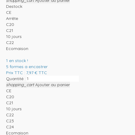
shopping_cart
Ajouter au panier
Destock
CE
Arrête
C20
C21
10 jours
C22
Ecomaison
1
en stock !
5 formes a encastrer
Prix TTC :
7,97
€
TTC
Quantité :
shopping_cart
Ajouter au panier
CE
C20
C21
10 jours
C22
C23
C24
Ecomaison