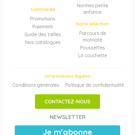
Normes petite
d'accueil
conforme aux normes PMI.
Commande
enfance
Matériel de puériculture professionnel
Promotions
Notre sélection
Paiement
Poussettes 3 et 4 places, transats, chaises hautes, sièges
auto, biberons et stérilisateurs, peèse-bébé, écoute-bébé,
Parcours de
Guide des tailles
thermomètres. Notre
gamme puériculture collectivité
motricité
Nos catalogues
couvre tous les besoins quotidiens des EAJE.
Poussettes
Lit couchette
Motricité, jeux et éveil sensoriel
Modules de motricité bébé et enfant, parcours de
motricité en mousse haute densité, tapis sur mesure,
Informations légales
piscines à balles, structures d'activité intérieures, jeux
Conditions générales
d'imitation. Conformes aux normes
Politique de confidentialité
EN 71-3
et
EN 1176
,
·
adaptés aux espaces motricité en crèche et maternelle.
CONTACTEZ-NOUS
Achats publics et facturation Chorus Pro
Papouille est référencé sur
Chorus Pro
pour les crèches
NEWSLETTER
publiques, EAJE municipales et services pétite enfance
des collectivités. Devis sous 24 h ouvrées, facturation
Je m'abonne
électronique, livraison France entière. Voir les
modalités de