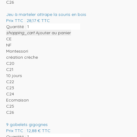
C26
Jeu à marteler attrape la souris en bois
Prix TTC :
28,17
€
TTC
Quantité :
shopping_cart
Ajouter au panier
CE
NF
Montessori
création crèche
C20
C21
10 jours
C22
C23
C24
Ecomaison
C25
C26
9 gobelets gigognes
Prix TTC :
12,88
€
TTC
Quantité :