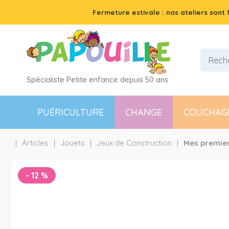
Fermeture estivale : nos ateliers sont
Spécialiste Petite enfance depuis 50 ans
PUÉRICULTURE
CHANGE
COUCHAG
Articles
Jouets
Jeux de Construction
Mes premier
-
12
%