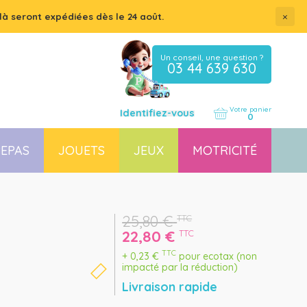
×
là seront expédiées dès le 24 août.
Un conseil, une question ?
03 44 639 630
Votre panier
Identifiez-vous
0
EPAS
JOUETS
JEUX
MOTRICITÉ
Coussin, housse et accessoires pour chaises, transats
Couchette empilable pour bébé et enfant, lit gain de place
25,80
€
TTC
22,80
€
TTC
TTC
+
0,23
€
pour ecotax (non
impacté par la réduction)
Livraison rapide