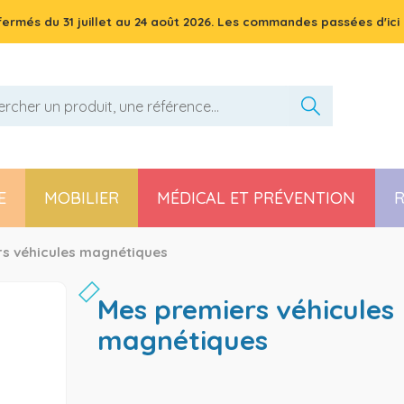
 fermés du
31 juillet
au
24 août 2026
. Les commandes passées d'ici 
E
MOBILIER
MÉDICAL ET PRÉVENTION
R
Pièces détachées poussette, chaise haute et transat
s véhicules magnétiques
mes premiers véhicules
magnétiques