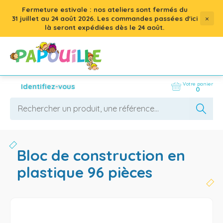
Fermeture estivale : nos ateliers sont fermés du
×
31 juillet
au
24 août 2026
. Les commandes passées d'ici
là seront expédiées dès le 24 août.
Votre panier
Identifiez-vous
0
bloc de construction en
plastique 96 pièces