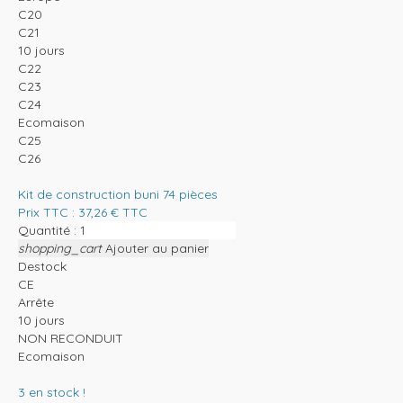
C20
C21
10 jours
C22
C23
C24
Ecomaison
C25
C26
Kit de construction buni 74 pièces
Prix TTC :
37,26
€
TTC
Quantité :
shopping_cart
Ajouter au panier
Destock
CE
Arrête
10 jours
NON RECONDUIT
Ecomaison
3
en stock !