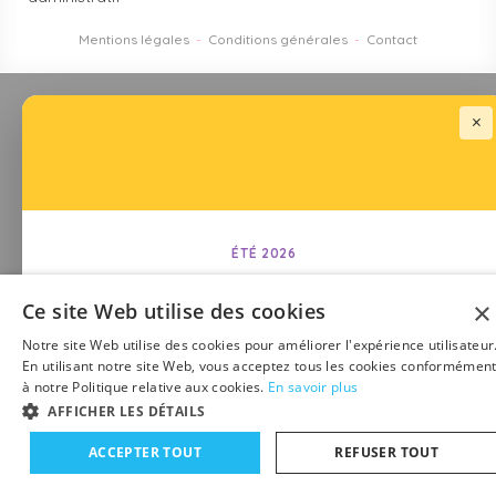
Mentions légales
-
Conditions générales
-
Contact
×
ÉTÉ 2026
Papouille fait sa pause estivale
×
Ce site Web utilise des cookies
Nos ateliers ferment du
31 juillet
au
24 août 2026
.
Notre site Web utilise des cookies pour améliorer l'expérience utilisateur
En utilisant notre site Web, vous acceptez tous les cookies conformémen
Les commandes passées pendant l'été seront expédiées
à notre Politique relative aux cookies.
En savoir plus
dès le 24 août. La boutique et les demandes de devis
AFFICHER LES DÉTAILS
restent ouvertes tout l'été.
ACCEPTER TOUT
REFUSER TOUT
Ajouter au panier
Demander un devis