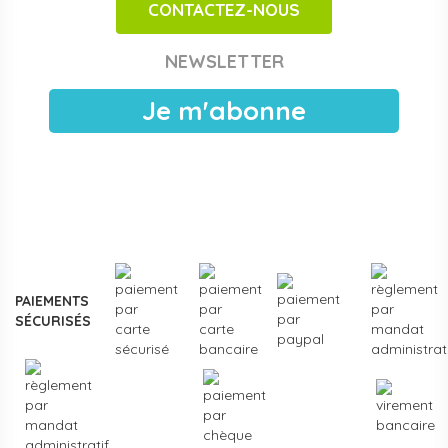
CONTACTEZ-NOUS
Achats publics et facturation Chorus Pro
Papouille est référencé sur
Chorus Pro
pour les crèches
NEWSLETTER
publiques, EAJE municipales et services pétite enfance
des collectivités. Devis sous 24 h ouvrées, facturation
Je m'abonne
électronique, livraison France entière. Voir les
modalités de
devis pour collectivités
.
Plus de
3000 références
en stock, des marques
reconnues de la petite enfance, et un service client formé
aux problématiques des structures d'accueil.
Contactez-
nous
pour un projet d'équipement, une création de crèche
ou un renouvellement de matériel.
PAIEMENTS
SÉCURISÉS