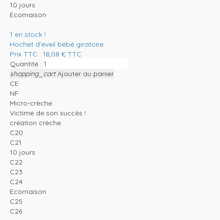
10 jours
Ecomaison
1
en stock !
Hochet d'éveil bébé giratoire
Prix TTC :
18,08
€
TTC
Quantité :
shopping_cart
Ajouter au panier
CE
NF
Micro-crèche
Victime de son succès !
création crèche
C20
C21
10 jours
C22
C23
C24
Ecomaison
C25
C26