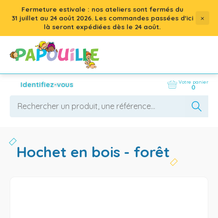
Fermeture estivale : nos ateliers sont fermés du
×
31 juillet
au
24 août 2026
. Les commandes passées d'ici
là seront expédiées dès le 24 août.
Votre panier
Identifiez-vous
0
hochet en bois - forêt