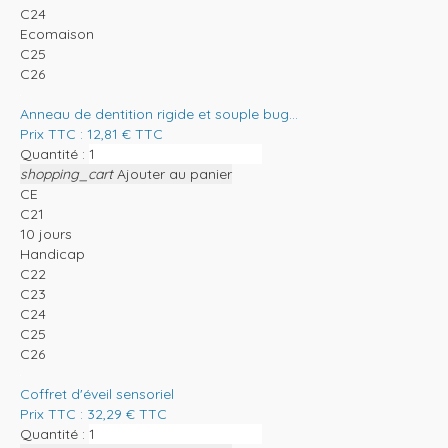
C24
Ecomaison
C25
C26
Anneau de dentition rigide et souple bug...
Prix TTC :
12,81
€
TTC
Quantité :
shopping_cart
Ajouter au panier
CE
C21
10 jours
Handicap
C22
C23
C24
C25
C26
Coffret d'éveil sensoriel
Prix TTC :
32,29
€
TTC
Quantité :