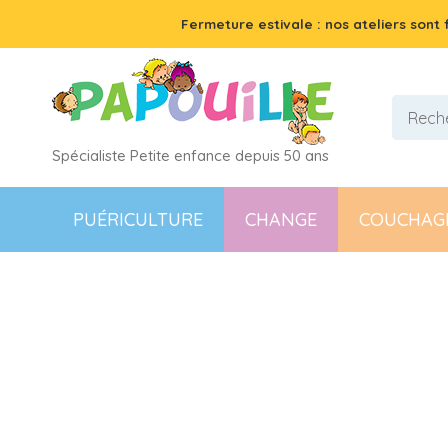
Fermeture estivale : nos ateliers sont
Spécialiste Petite enfance depuis 50 ans
PUÉRICULTURE
CHANGE
COUCHAG
Articles
Jouets
Garages, Voitures et Circuits pour Enfan
Garages, voitures et circuit
Les garages, voitures et circuits pour enfant prennent u
l’action. Un véhicule roule, un portail s’ouvre, un train 
48
résultats
FILTRER PAR