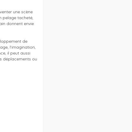
nventer une scène 
 pelage tacheté, 
ain donnent envie 
eloppement de 
age, l’imagination, 
e, il peut aussi 
rs déplacements ou 