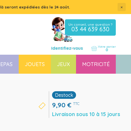
×
là seront expédiées dès le 24 août.
Un conseil, une question ?
03 44 639 630
Votre panier
Identifiez-vous
0
EPAS
JOUETS
JEUX
MOTRICITÉ
Coussin, housse et accessoires pour chaises, transats
Couchette empilable pour bébé et enfant, lit gain de place
Destock
9,90
€
TTC
Livraison sous 10 à 15 jours