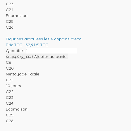
C23
C24
Ecomaison
C25
C26
Figurines articulées les 4 copains d'éco...
Prix TTC :
52,91
€
TTC
Quantité :
shopping_cart
Ajouter au panier
CE
C20
Nettoyage Facile
C21
10 jours
C22
C23
C24
Ecomaison
C25
C26