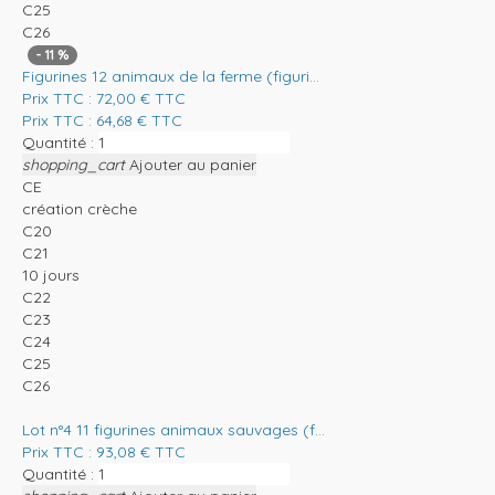
C25
C26
-
11
%
Figurines 12 animaux de la ferme (figuri...
Prix TTC :
72,00
€
TTC
Prix TTC :
64,68
€
TTC
Quantité :
shopping_cart
Ajouter au panier
CE
création crèche
C20
C21
10 jours
C22
C23
C24
C25
C26
Lot n°4 11 figurines animaux sauvages (f...
Prix TTC :
93,08
€
TTC
Quantité :