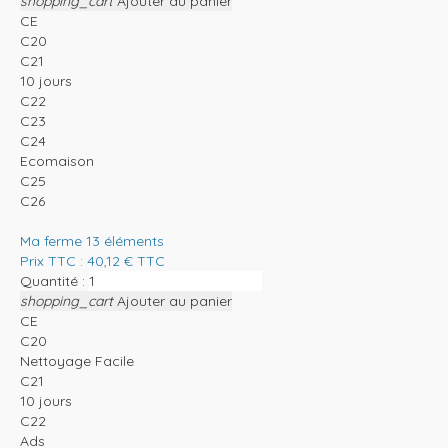
shopping_cart
Ajouter au panier
CE
C20
C21
10 jours
C22
C23
C24
Ecomaison
C25
C26
Ma ferme 13 éléments
Prix TTC :
40,12
€
TTC
Quantité :
shopping_cart
Ajouter au panier
CE
C20
Nettoyage Facile
C21
10 jours
C22
Ads