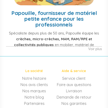
Papouille, fournisseur de matériel
petite enfance pour les
professionnels
Spécialiste depuis plus de 50 ans, Papouille équipe les
crèches, micro-crèches, MAM, RAM/RPE et
collectivités publiques
en mobilier, matériel de
Voir plus
puériculture, jouets et équipement pour structures
d'accueil de la petite enfance. Notre offre couvre
également les assistantes maternelles, les particuliers
et les professionnels de santé (maternités, pédiatrie,
La société
Aide & service
cabinets infirmiers).
Notre histoire
Service client
Mobilier et équipement de crèche
Nos avis clients
Foire aux questions
Lits crèche en bois, couchettes empilables, meubles à
Nos marques
Livraison
langer sur mesure en résine antibactérienne, tables et
Notre blog
Demande de retour
chaises adaptées aux 0-6 ans, banc-vestiaire, barrières de
Partenaires
Nos garanties
séparation. Tout le matériel pour
aménager une structure