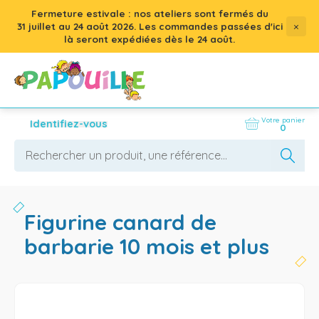
Fermeture estivale : nos ateliers sont fermés du
×
31 juillet
au
24 août 2026
. Les commandes passées d'ici
là seront expédiées dès le 24 août.
Votre panier
Identifiez-vous
0
figurine canard de
barbarie 10 mois et plus