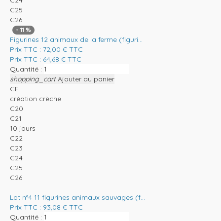
C25
C26
-
11
%
Figurines 12 animaux de la ferme (figuri...
Prix TTC :
72,00
€
TTC
Prix TTC :
64,68
€
TTC
Quantité :
shopping_cart
Ajouter au panier
CE
création crèche
C20
C21
10 jours
C22
C23
C24
C25
C26
Lot n°4 11 figurines animaux sauvages (f...
Prix TTC :
93,08
€
TTC
Quantité :