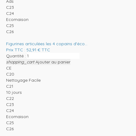
Ads
C23
C24
Ecomaison
C25
C26
Figurines articulées les 4 copains d'éco...
Prix TTC :
52,91
€
TTC
Quantité :
shopping_cart
Ajouter au panier
CE
C20
Nettoyage Facile
C21
10 jours
C22
C23
C24
Ecomaison
C25
C26