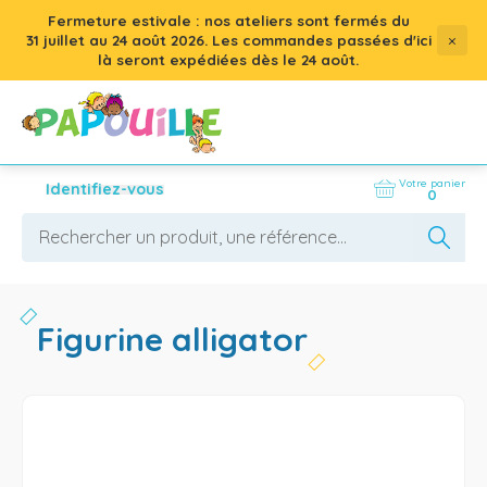
Fermeture estivale : nos ateliers sont fermés du
×
31 juillet
au
24 août 2026
. Les commandes passées d'ici
là seront expédiées dès le 24 août.
Votre panier
Identifiez-vous
0
figurine alligator