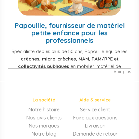
Papouille, fournisseur de matériel
petite enfance pour les
professionnels
Spécialiste depuis plus de 50 ans, Papouille équipe les
crèches, micro-crèches, MAM, RAM/RPE et
collectivités publiques
en mobilier, matériel de
Voir plus
puériculture, jouets et équipement pour structures
d'accueil de la petite enfance. Notre offre couvre
également les assistantes maternelles, les particuliers
et les professionnels de santé (maternités, pédiatrie,
La société
Aide & service
cabinets infirmiers).
Notre histoire
Service client
Mobilier et équipement de crèche
Nos avis clients
Foire aux questions
Lits crèche en bois, couchettes empilables, meubles à
Nos marques
Livraison
langer sur mesure en résine antibactérienne, tables et
Notre blog
Demande de retour
chaises adaptées aux 0-6 ans, banc-vestiaire, barrières de