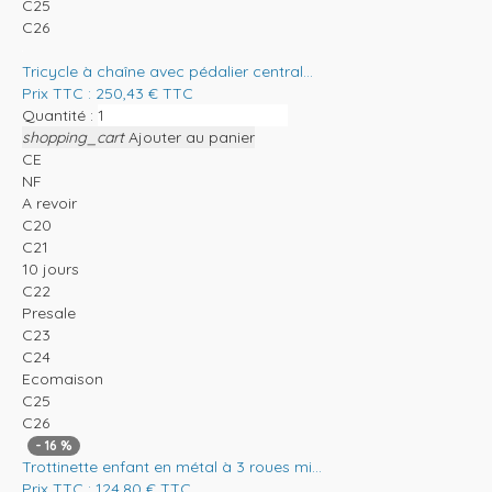
C25
C26
Tricycle à chaîne avec pédalier central...
Prix TTC :
250,43
€
TTC
Quantité :
shopping_cart
Ajouter au panier
CE
NF
A revoir
C20
C21
10 jours
C22
Presale
C23
C24
Ecomaison
C25
C26
-
16
%
Trottinette enfant en métal à 3 roues mi...
Prix TTC :
124,80
€
TTC