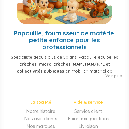
Papouille, fournisseur de matériel
petite enfance pour les
professionnels
Spécialiste depuis plus de 50 ans, Papouille équipe les
crèches, micro-crèches, MAM, RAM/RPE et
collectivités publiques
en mobilier, matériel de
Voir plus
puériculture, jouets et équipement pour structures
d'accueil de la petite enfance. Notre offre couvre
également les assistantes maternelles, les particuliers
et les professionnels de santé (maternités, pédiatrie,
La société
Aide & service
cabinets infirmiers).
Notre histoire
Service client
Mobilier et équipement de crèche
Nos avis clients
Foire aux questions
Lits crèche en bois, couchettes empilables, meubles à
Nos marques
Livraison