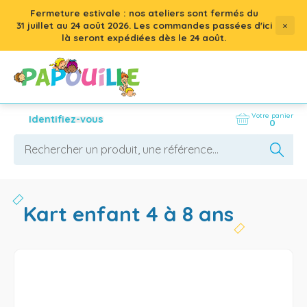
Fermeture estivale : nos ateliers sont fermés du
×
31 juillet
au
24 août 2026
. Les commandes passées d'ici
là seront expédiées dès le 24 août.
Votre panier
Identifiez-vous
0
kart enfant 4 à 8 ans