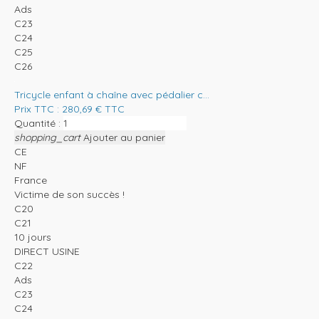
Ads
C23
C24
C25
C26
Tricycle enfant à chaîne avec pédalier c...
Prix TTC :
280,69
€
TTC
Quantité :
shopping_cart
Ajouter au panier
CE
NF
France
Victime de son succès !
C20
C21
10 jours
DIRECT USINE
C22
Ads
C23
C24