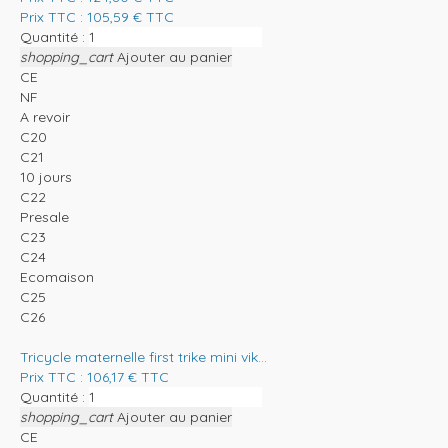
Prix TTC :
105,59
€
TTC
Quantité :
shopping_cart
Ajouter au panier
CE
NF
A revoir
C20
C21
10 jours
C22
Presale
C23
C24
Ecomaison
C25
C26
Tricycle maternelle first trike mini vik...
Prix TTC :
106,17
€
TTC
Quantité :
shopping_cart
Ajouter au panier
CE