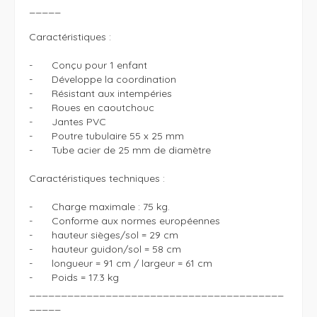
_____

Caractéristiques : 

-	Conçu pour 1 enfant

-	Développe la coordination 

-	Résistant aux intempéries

-	Roues en caoutchouc

-	Jantes PVC

-	Poutre tubulaire 55 x 25 mm 

-	Tube acier de 25 mm de diamètre

Caractéristiques techniques : 

-	Charge maximale : 75 kg.

-	Conforme aux normes européennes 

-	hauteur sièges/sol = 29 cm

-	hauteur guidon/sol = 58 cm

-	longueur = 91 cm / largeur = 61 cm

-	Poids = 17.3 kg

________________________________________
_____
