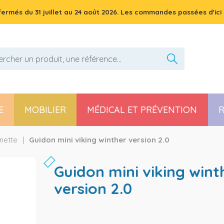
 fermés du
31 juillet
au
24 août 2026
. Les commandes passées d'ici 
E
MOBILIER
MÉDICAL ET PRÉVENTION
R
Pièces détachées poussette, chaise haute et transat
inette
Guidon mini viking winther version 2.0
guidon mini viking winther
version 2.0