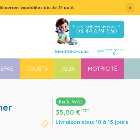
×
là seront expédiées dès le 24 août.
Un conseil, une question ?
03 44 639 630
Votre panier
Identifiez-vous
0
EPAS
JOUETS
JEUX
MOTRICITÉ
Coussin, housse et accessoires pour chaises, transats
Couchette empilable pour bébé et enfant, lit gain de place
Exclu Web
35,00
€
TTC
Livraison sous 10 à 15 jours