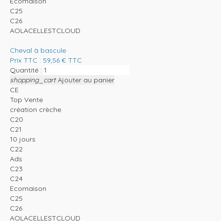
Ecomaison
C25
C26
AOLACELLESTCLOUD
Cheval à bascule
Prix TTC :
59,56
€
TTC
Quantité :
shopping_cart
Ajouter au panier
CE
Top Vente
création crèche
C20
C21
10 jours
C22
Ads
C23
C24
Ecomaison
C25
C26
AOLACELLESTCLOUD