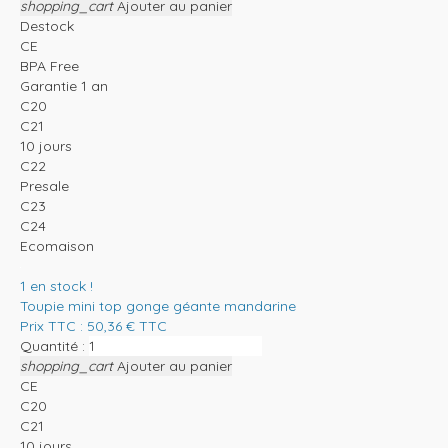
shopping_cart
Ajouter au panier
Destock
CE
BPA Free
Garantie 1 an
C20
C21
10 jours
C22
Presale
C23
C24
Ecomaison
1
en stock !
Toupie mini top gonge géante mandarine
Prix TTC :
50,36
€
TTC
Quantité :
shopping_cart
Ajouter au panier
CE
C20
C21
10 jours