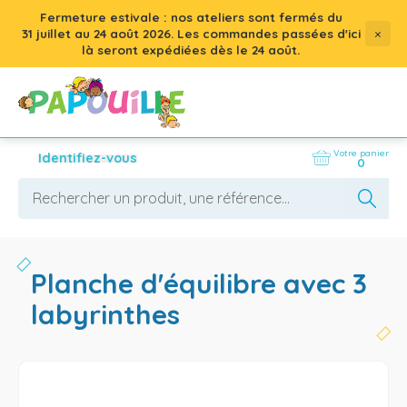
Fermeture estivale : nos ateliers sont fermés du
×
31 juillet
au
24 août 2026
. Les commandes passées d'ici
là seront expédiées dès le 24 août.
Votre panier
Identifiez-vous
0
planche d'équilibre avec 3
labyrinthes