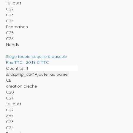
10 jours
C22
C23
C24
Ecomaison
C25
C26
NoAds
Siège toupie coquille à bascule
Prix TTC :
20,19
€
TTC
Quantité :
shopping_cart
Ajouter au panier
CE
création crèche
C20
C21
10 jours
C22
Ads
C23
C24