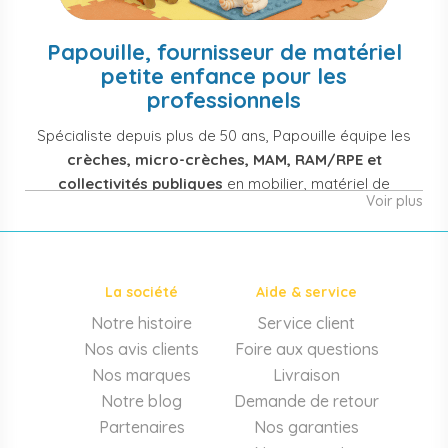
Papouille, fournisseur de matériel
petite enfance pour les
professionnels
Spécialiste depuis plus de 50 ans, Papouille équipe les
crèches, micro-crèches, MAM, RAM/RPE et
collectivités publiques
en mobilier, matériel de
Voir plus
puériculture, jouets et équipement pour structures
d'accueil de la petite enfance. Notre offre couvre
également les assistantes maternelles, les particuliers
et les professionnels de santé (maternités, pédiatrie,
La société
Aide & service
cabinets infirmiers).
Notre histoire
Service client
Mobilier et équipement de crèche
Nos avis clients
Foire aux questions
Lits crèche en bois, couchettes empilables, meubles à
Nos marques
Livraison
langer sur mesure en résine antibactérienne, tables et
Notre blog
Demande de retour
chaises adaptées aux 0-6 ans, banc-vestiaire, barrières de
Partenaires
Nos garanties
séparation. Tout le matériel pour
aménager une structure