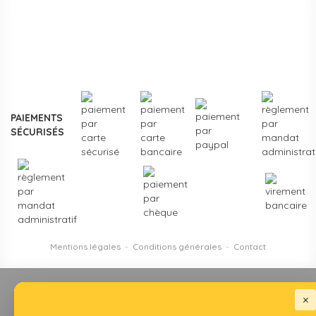
Plus de
3000 références
en stock, des marques
reconnues de la petite enfance, et un service client formé
aux problématiques des structures d'accueil.
Contactez-
nous
pour un projet d'équipement, une création de crèche
ou un renouvellement de matériel.
PAIEMENTS
SÉCURISÉS
Mentions légales
-
Conditions générales
-
Contact
×