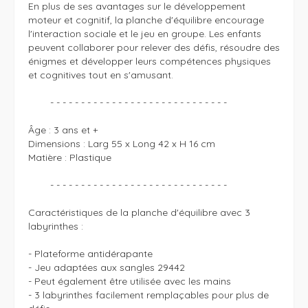
En plus de ses avantages sur le développement 
moteur et cognitif, la planche d'équilibre encourage 
l'interaction sociale et le jeu en groupe. Les enfants 
peuvent collaborer pour relever des défis, résoudre des 
énigmes et développer leurs compétences physiques 
et cognitives tout en s'amusant.

	- - - - - - - - - - - - - - - - - - - - - - - - - - - - - 

Âge : 3 ans et + 

Dimensions : Larg 55 x Long 42 x H 16 cm

Matière : Plastique 

	- - - - - - - - - - - - - - - - - - - - - - - - - - - - - 

Caractéristiques de la planche d'équilibre avec 3 
labyrinthes :

- Plateforme antidérapante 

- Jeu adaptées aux sangles 29442

- Peut également être utilisée avec les mains

- 3 labyrinthes facilement remplaçables pour plus de 