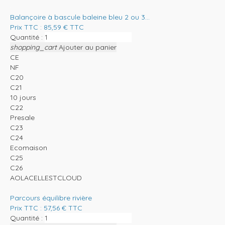
Balançoire à bascule baleine bleu 2 ou 3...
Prix TTC :
85,59
€
TTC
Quantité :
shopping_cart
Ajouter au panier
CE
NF
C20
C21
10 jours
C22
Presale
C23
C24
Ecomaison
C25
C26
AOLACELLESTCLOUD
Parcours équilibre rivière
Prix TTC :
57,56
€
TTC
Quantité :