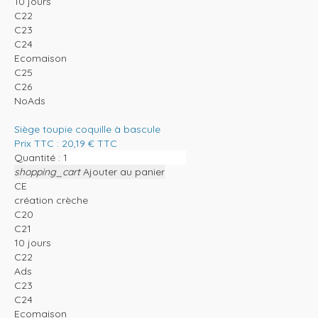
10 jours
C22
C23
C24
Ecomaison
C25
C26
NoAds
Siège toupie coquille à bascule
Prix TTC :
20,19
€
TTC
Quantité :
shopping_cart
Ajouter au panier
CE
création crèche
C20
C21
10 jours
C22
Ads
C23
C24
Ecomaison