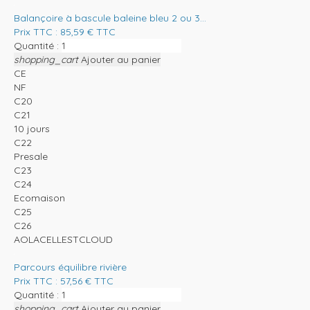
Balançoire à bascule baleine bleu 2 ou 3...
Prix TTC :
85,59
€
TTC
Quantité :
shopping_cart
Ajouter au panier
CE
NF
C20
C21
10 jours
C22
Presale
C23
C24
Ecomaison
C25
C26
AOLACELLESTCLOUD
Parcours équilibre rivière
Prix TTC :
57,56
€
TTC
Quantité :
shopping_cart
Ajouter au panier