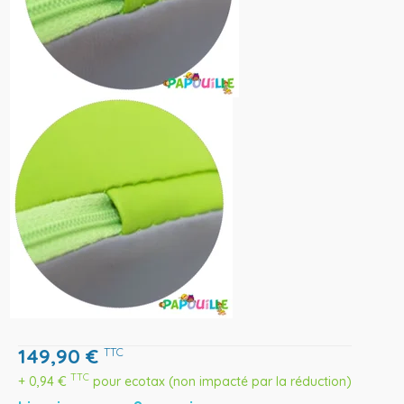
149,90
€
TTC
TTC
+
0,94
€
pour ecotax (non impacté par la réduction)