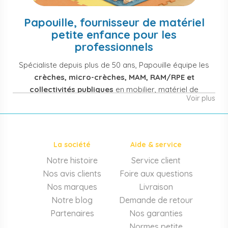
Papouille, fournisseur de matériel
petite enfance pour les
professionnels
Spécialiste depuis plus de 50 ans, Papouille équipe les
crèches, micro-crèches, MAM, RAM/RPE et
collectivités publiques
en mobilier, matériel de
Voir plus
puériculture, jouets et équipement pour structures
d'accueil de la petite enfance. Notre offre couvre
également les assistantes maternelles, les particuliers
et les professionnels de santé (maternités, pédiatrie,
La société
Aide & service
cabinets infirmiers).
Notre histoire
Service client
Mobilier et équipement de crèche
Nos avis clients
Foire aux questions
Lits crèche en bois, couchettes empilables, meubles à
Nos marques
Livraison
langer sur mesure en résine antibactérienne, tables et
Notre blog
Demande de retour
chaises adaptées aux 0-6 ans, banc-vestiaire, barrières de
Partenaires
Nos garanties
séparation. Tout le matériel pour
aménager une structure
Normes petite