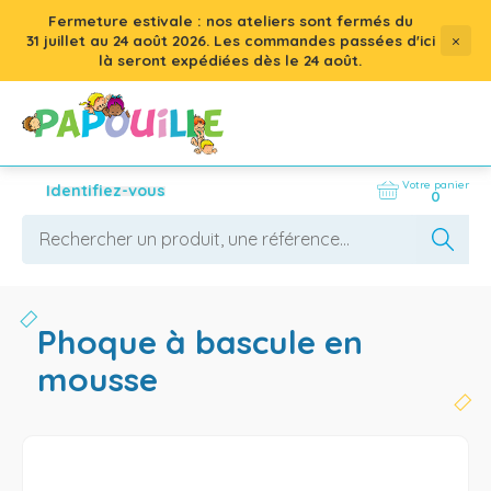
Fermeture estivale : nos ateliers sont fermés du
×
31 juillet
au
24 août 2026
. Les commandes passées d'ici
là seront expédiées dès le 24 août.
Votre panier
Identifiez-vous
0
phoque à bascule en
mousse