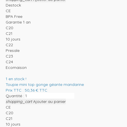
Destock
CE
BPA Free
Garantie 1 an
C20
C21
10 jours
C22
Presale
C23
C24
Ecomaison
1
en stock !
Toupie mini top gonge géante mandarine
Prix TTC :
50,36
€
TTC
Quantité :
shopping_cart
Ajouter au panier
CE
C20
C21
10 jours