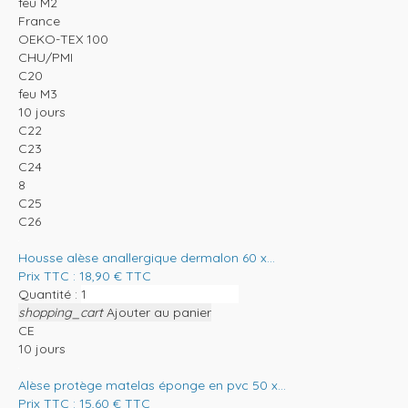
feu M2
France
OEKO-TEX 100
CHU/PMI
C20
feu M3
10 jours
C22
C23
C24
8
C25
C26
Housse alèse anallergique dermalon 60 x...
Prix TTC :
18,90
€
TTC
Quantité :
shopping_cart
Ajouter au panier
CE
10 jours
Alèse protège matelas éponge en pvc 50 x...
Prix TTC :
15,60
€
TTC