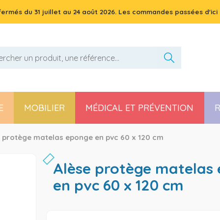
 fermés du
31 juillet
au
24 août 2026
. Les commandes passées d'ici 
E
MOBILIER
MÉDICAL ET PRÉVENTION
R
Pièces détachées poussette, chaise haute et transat
 protège matelas eponge en pvc 60 x 120 cm
alèse protège matelas eponge
en pvc 60 x 120 cm