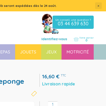
×
là seront expédiées dès le 24 août.
Un conseil, une question ?
03 44 639 630
Votre panier
Identifiez-vous
0
EPAS
JOUETS
JEUX
MOTRICITÉ
Coussin, housse et accessoires pour chaises, transats
Couchette empilable pour bébé et enfant, lit gain de place
16,60
€
TTC
Livraison rapide