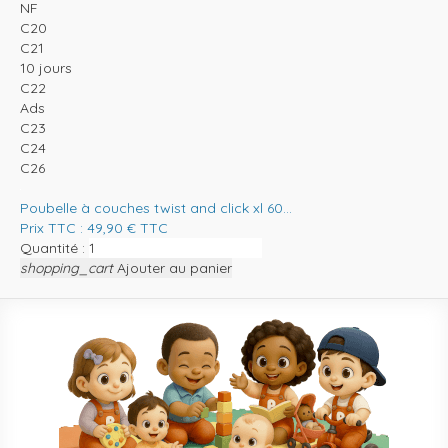
NF
C20
C21
10 jours
C22
Ads
C23
C24
C26
Poubelle à couches twist and click xl 60...
Prix TTC :
49,90
€
TTC
Quantité :
shopping_cart
Ajouter au panier