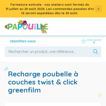
Fermeture estivale : nos ateliers sont fermés du
×
31 juillet
au
24 août 2026
. Les commandes passées d'ici
là seront expédiées dès le 24 août.
Votre panier
Identifiez-vous
0
recharge poubelle à
couches twist & click
greenfilm