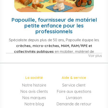
Papouille, fournisseur de matériel
petite enfance pour les
professionnels
Spécialiste depuis plus de 50 ans, Papouille équipe les
crèches, micro-crèches, MAM, RAM/RPE et
collectivités publiques
en mobilier, matériel de
Voir plus
puériculture, jouets et équipement pour structures
d'accueil de la petite enfance. Notre offre couvre
également les assistantes maternelles, les particuliers
et les professionnels de santé (maternités, pédiatrie,
La société
Aide & service
cabinets infirmiers).
Notre histoire
Service client
Mobilier et équipement de crèche
Nos avis clients
Foire aux questions
Lits crèche en bois, couchettes empilables, meubles à
Nos marques
Livraison
langer sur mesure en résine antibactérienne, tables et
Notre blog
Demande de retour
chaises adaptées aux 0-6 ans, banc-vestiaire, barrières de