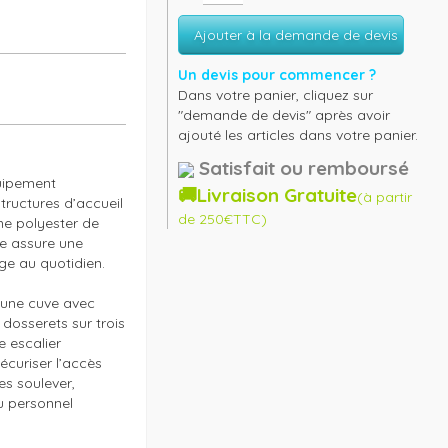
Ajouter à la demande de devis
Un devis pour commencer ?
Dans votre panier, cliquez sur
"demande de devis" après avoir
ajouté les articles dans votre panier.
Satisfait ou remboursé
uipement 
🚚Livraison Gratuite
(à partir
ructures d’accueil 
de 250€TTC)
e polyester de 
le assure une 
e au quotidien.

e une cuve avec 
dosserets sur trois 
 escalier 
curiser l’accès 
s soulever, 
u personnel 