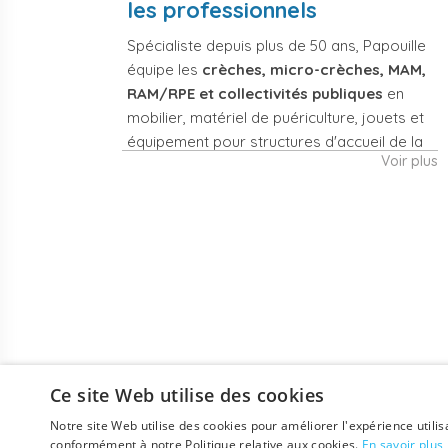
les professionnels
Spécialiste depuis plus de 50 ans, Papouille
équipe les
crèches, micro-crèches, MAM,
RAM/RPE et collectivités publiques
en
mobilier, matériel de puériculture, jouets et
équipement pour structures d'accueil de la
Voir plus
petite enfance. Notre offre couvre
également les assistantes maternelles, les
particuliers et les professionnels de santé
(maternités, pédiatrie, cabinets infirmiers).
Mobilier et
Matériel de
équipement de
puériculture
crèche
professionnel
Lits crèche en bois,
Poussettes 3 et 4
couchettes
places, transats,
empilables, meubles
chaises hautes,
Ce site Web utilise des cookies
à langer sur mesure
sièges auto,
Notre site Web utilise des cookies pour améliorer l'expérience utilis
en résine
biberons et
conformément à notre Politique relative aux cookies.
En savoir plus
antibactérienne,
stérilisateurs, peèse-