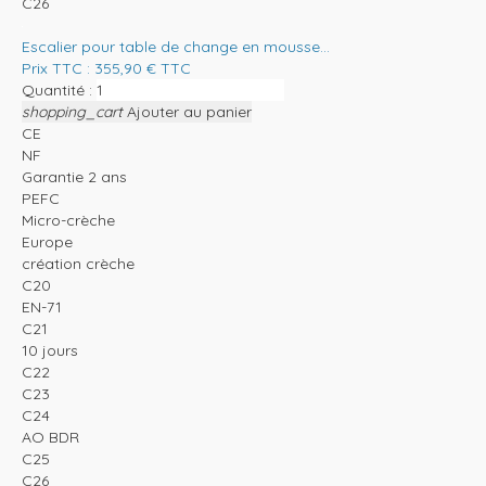
C26
Escalier pour table de change en mousse...
Prix TTC :
355,90
€
TTC
Quantité :
shopping_cart
Ajouter au panier
CE
NF
Garantie 2 ans
PEFC
Micro-crèche
Europe
création crèche
C20
EN-71
C21
10 jours
C22
C23
C24
AO BDR
C25
C26