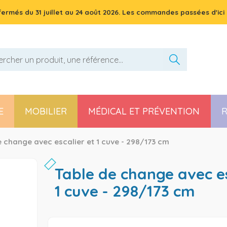
 fermés du
31 juillet
au
24 août 2026
. Les commandes passées d'ici 
E
MOBILIER
MÉDICAL ET PRÉVENTION
R
Pièces détachées poussette, chaise haute et transat
 change avec escalier et 1 cuve - 298/173 cm
table de change avec escalier et
1 cuve - 298/173 cm