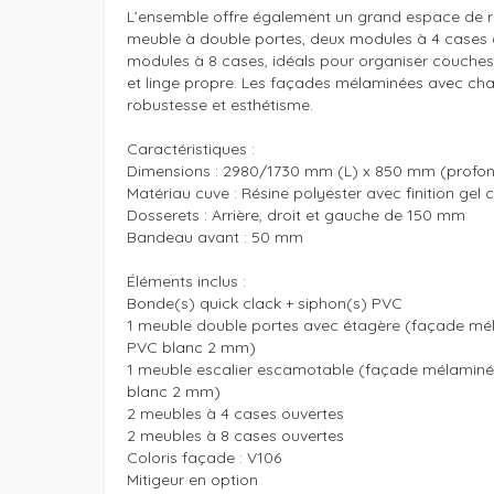
L’ensemble offre également un grand espace de r
meuble à double portes, deux modules à 4 cases o
modules à 8 cases, idéals pour organiser couches,
et linge propre. Les façades mélaminées avec cha
robustesse et esthétisme.

Caractéristiques : 

Dimensions : 2980/1730 mm (L) x 850 mm (profon
Matériau cuve : Résine polyester avec finition gel 
Dosserets : Arrière, droit et gauche de 150 mm

Bandeau avant : 50 mm

Éléments inclus :

Bonde(s) quick clack + siphon(s) PVC

1 meuble double portes avec étagère (façade mél
PVC blanc 2 mm)

1 meuble escalier escamotable (façade mélaminée
blanc 2 mm)

2 meubles à 4 cases ouvertes

2 meubles à 8 cases ouvertes

Coloris façade : V106

Mitigeur en option
