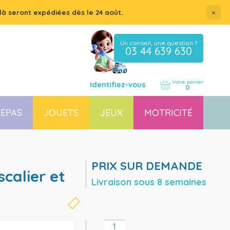
×
là seront expédiées dès le 24 août.
Un conseil, une question ?
03 44 639 630
Votre panier
Identifiez-vous
0
EPAS
JOUETS
JEUX
MOTRICITÉ
Coussin, housse et accessoires pour chaises, transats
Couchette empilable pour bébé et enfant, lit gain de place
PRIX SUR DEMANDE
Livraison sous 8 semaines