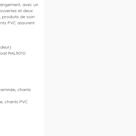
angement, avec un 
uvertes et deux 
 produits de soin 
nts PVC assurent 
deur)

coat RAL9010

aminée, chants 
, chants PVC 