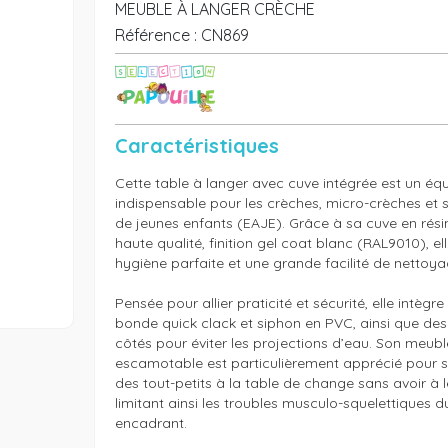
MEUBLE À LANGER CRÈCHE
Référence :
CN869
Caractéristiques
Cette table à langer avec cuve intégrée est un éq
indispensable pour les crèches, micro-crèches et st
de jeunes enfants (EAJE). Grâce à sa cuve en résin
haute qualité, finition gel coat blanc (RAL9010), el
hygiène parfaite et une grande facilité de nettoyag
Pensée pour allier praticité et sécurité, elle intègr
bonde quick clack et siphon en PVC, ainsi que des 
côtés pour éviter les projections d’eau. Son meuble
escamotable est particulièrement apprécié pour sé
des tout-petits à la table de change sans avoir à le
limitant ainsi les troubles musculo-squelettiques d
encadrant.
