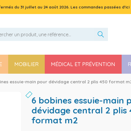
 fermés du
31 juillet
au
24 août 2026
. Les commandes passées d'ici 
E
MOBILIER
MÉDICAL ET PRÉVENTION
R
Pièces détachées poussette, chaise haute et transat
ines essuie-main pour dévidage central 2 plis 450 format m
6 bobines essuie-main pour
dévidage central 2 plis
format m2