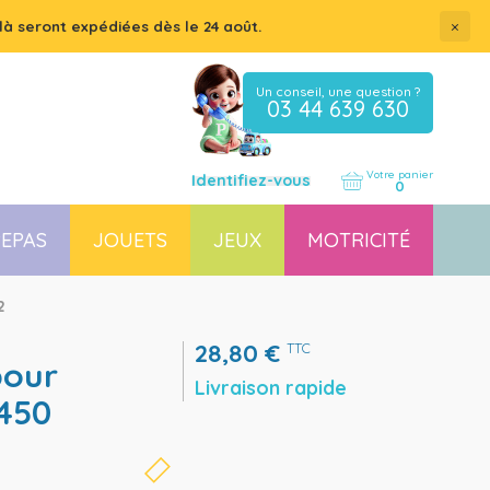
×
là seront expédiées dès le 24 août.
Un conseil, une question ?
03 44 639 630
Votre panier
Identifiez-vous
0
EPAS
JOUETS
JEUX
MOTRICITÉ
Coussin, housse et accessoires pour chaises, transats
Couchette empilable pour bébé et enfant, lit gain de place
2
28,80
€
TTC
Livraison rapide
 450