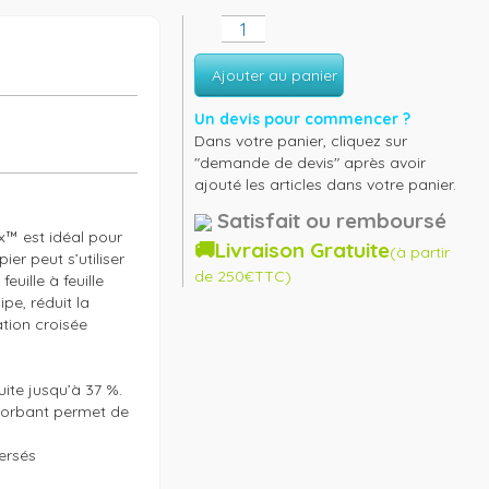
Ajouter au panier
Un devis pour commencer ?
Dans votre panier, cliquez sur
"demande de devis" après avoir
ajouté les articles dans votre panier.
Satisfait ou remboursé
x™ est idéal pour 
🚚Livraison Gratuite
(à partir
er peut s’utiliser 
de 250€TTC)
uille à feuille 
e, réduit la 
ion croisée

uite jusqu’à 37 %.

sorbant permet de 
rsés
