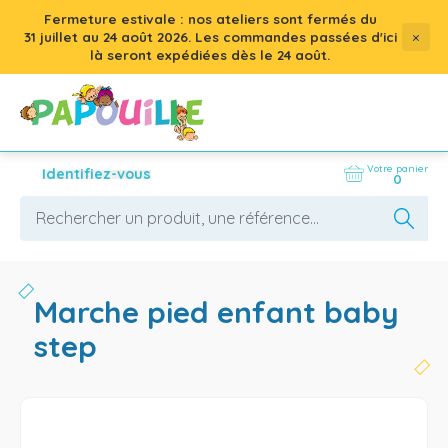
Fermeture estivale : nos ateliers sont fermés du
×
31 juillet
au
24 août 2026
. Les commandes passées d'ici
là seront expédiées dès le 24 août.
Votre panier
Identifiez-vous
0
marche pied enfant baby
step