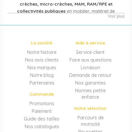
crèches, micro-crèches, MAM, RAM/RPE et
collectivités publiques
en mobilier, matériel de
Voir plus
puériculture, jouets et équipement pour structures
d'accueil de la petite enfance. Notre offre couvre
également les assistantes maternelles, les particuliers
et les professionnels de santé (maternités, pédiatrie,
La société
Aide & service
cabinets infirmiers).
Notre histoire
Service client
Mobilier et équipement de crèche
Nos avis clients
Foire aux questions
Lits crèche en bois, couchettes empilables, meubles à
Nos marques
Livraison
langer sur mesure en résine antibactérienne, tables et
Notre blog
Demande de retour
chaises adaptées aux 0-6 ans, banc-vestiaire, barrières de
Partenaires
Nos garanties
séparation. Tout le matériel pour
aménager une structure
Normes petite
d'accueil
conforme aux normes PMI.
Commande
enfance
Matériel de puériculture professionnel
Promotions
Notre sélection
Paiement
Poussettes 3 et 4 places, transats, chaises hautes, sièges
auto, biberons et stérilisateurs, peèse-bébé, écoute-bébé,
Parcours de
Guide des tailles
thermomètres. Notre
gamme puériculture collectivité
motricité
Nos catalogues
couvre tous les besoins quotidiens des EAJE.
Poussettes