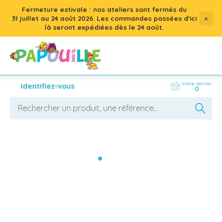
Fermeture estivale : nos ateliers sont fermés du
×
31 juillet
au
24 août 2026
. Les commandes passées d'ici
là seront expédiées dès le 24 août.
Votre panier
Identifiez-vous
0
Accessoires de toilette
Les accessoires de toilette occupent une place 
utile dans l’équipement crèche. Ils 
accompagnent les soins du quotidien, du 
change à la toilette, avec des gestes simples et 
AFFICHER LES FILTRES