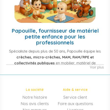
Papouille, fournisseur de matériel
petite enfance pour les
professionnels
Spécialiste depuis plus de 50 ans, Papouille équipe les
crèches, micro-crèches, MAM, RAM/RPE et
collectivités publiques
en mobilier, matériel de
Voir plus
puériculture, jouets et équipement pour structures
d'accueil de la petite enfance. Notre offre couvre
également les assistantes maternelles, les particuliers
et les professionnels de santé (maternités, pédiatrie,
La société
Aide & service
cabinets infirmiers).
Notre histoire
Service client
Mobilier et équipement de crèche
Nos avis clients
Foire aux questions
Lits crèche en bois, couchettes empilables, meubles à
Nos marques
Livraison