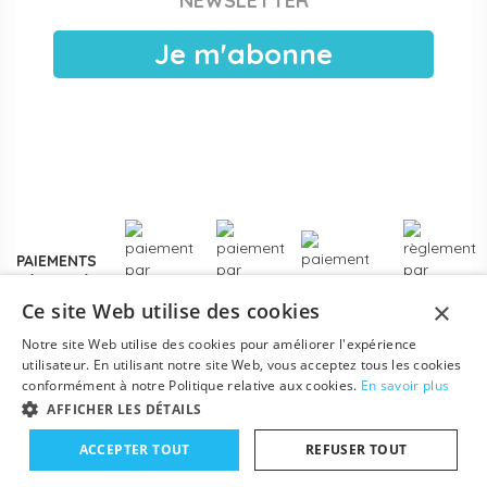
NEWSLETTER
publiques, EAJE municipales et services pétite enfance
des collectivités. Devis sous 24 h ouvrées, facturation
Je m'abonne
électronique, livraison France entière. Voir les
modalités de
devis pour collectivités
.
Plus de
3000 références
en stock, des marques
reconnues de la petite enfance, et un service client formé
aux problématiques des structures d'accueil.
Contactez-
nous
pour un projet d'équipement, une création de crèche
ou un renouvellement de matériel.
PAIEMENTS
SÉCURISÉS
×
Ce site Web utilise des cookies
Notre site Web utilise des cookies pour améliorer l'expérience
utilisateur. En utilisant notre site Web, vous acceptez tous les cookies
conformément à notre Politique relative aux cookies.
En savoir plus
AFFICHER LES DÉTAILS
ACCEPTER TOUT
REFUSER TOUT
Mentions légales
-
Conditions générales
-
Contact