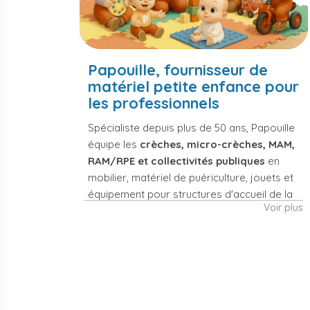
Papouille, fournisseur de
matériel petite enfance pour
les professionnels
Spécialiste depuis plus de 50 ans, Papouille
équipe les
crèches, micro-crèches, MAM,
RAM/RPE et collectivités publiques
en
mobilier, matériel de puériculture, jouets et
équipement pour structures d'accueil de la
Voir plus
petite enfance. Notre offre couvre
également les assistantes maternelles, les
particuliers et les professionnels de santé
(maternités, pédiatrie, cabinets infirmiers).
Mobilier et
Matériel de
équipement de
puériculture