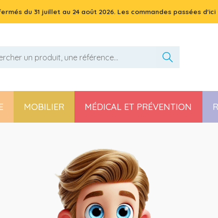
 fermés du
31 juillet
au
24 août 2026
. Les commandes passées d'ici 
E
MOBILIER
MÉDICAL ET PRÉVENTION
R
Pièces détachées poussette, chaise haute et transat