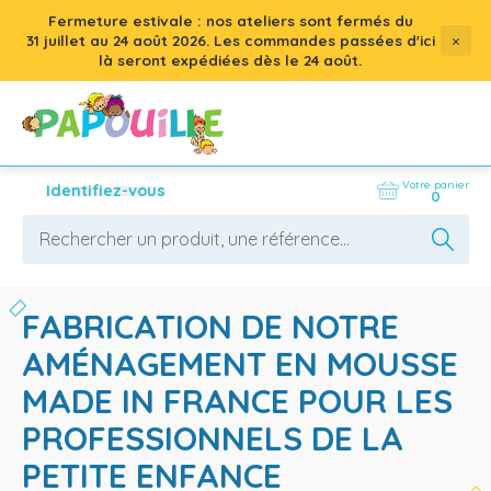
Fermeture estivale : nos ateliers sont fermés du
×
31 juillet
au
24 août 2026
. Les commandes passées d'ici
là seront expédiées dès le 24 août.
Votre panier
Identifiez-vous
0
FABRICATION DE NOTRE
AMÉNAGEMENT EN MOUSSE
MADE IN FRANCE POUR LES
PROFESSIONNELS DE LA
PETITE ENFANCE