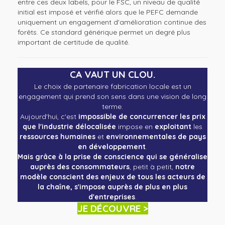
entre ces deux labels, pour le FSC, un niveau de qualité
initial est imposé et vérifié alors que le PEFC demande
uniquement un engagement d'amélioration continue des
forêts. Ce standard générique permet un degré plus
important de certitude de qualité.
CA VAUT UN CLOU.
Le choix de partenaire fabrication locale est un
engagement qui prend son sens dans une vision de long
terme.
Aujourd'hui, c'est
impossible de concurrencer
les prix
que l'industrie délocalisée
impose en
exploitant
les
ressources humaines
et
environnementales de pays
en développement
.
Mais grâce à la prise de conscience qui se généralise
auprès des consommateurs
, petit à petit,
notre
modèle conscient des enjeux de tous les acteurs de
la chaîne, s'impose auprès de plus en plus
d'entreprises
.
JE DÉCOUVRE >