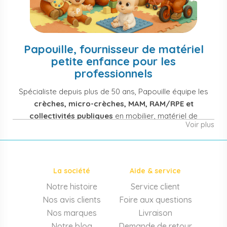
Papouille, fournisseur de matériel
petite enfance pour les
professionnels
Spécialiste depuis plus de 50 ans, Papouille équipe les
crèches, micro-crèches, MAM, RAM/RPE et
collectivités publiques
en mobilier, matériel de
Voir plus
puériculture, jouets et équipement pour structures
d'accueil de la petite enfance. Notre offre couvre
également les assistantes maternelles, les particuliers
et les professionnels de santé (maternités, pédiatrie,
La société
Aide & service
cabinets infirmiers).
Notre histoire
Service client
Mobilier et équipement de crèche
Nos avis clients
Foire aux questions
Lits crèche en bois, couchettes empilables, meubles à
Nos marques
Livraison
langer sur mesure en résine antibactérienne, tables et
Notre blog
Demande de retour