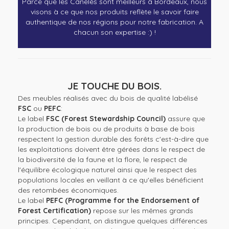
Parce que les Canelés sont meilleurs à Bordeaux, nous
visons à ce que nos produits reflète le savoir faire
authentique de nos régions pour notre fabrication. A
chacun son expertise :) !
JE TOUCHE DU BOIS.
Des meubles réalisés avec du bois de qualité labélisé
FSC
ou
PEFC
:
Le label
FSC (Forest Stewardship Council)
assure que
la production de bois ou de produits à base de bois
respectent la gestion durable des forêts c'est-à-dire que
les exploitations doivent être gérées dans le respect de
la biodiversité de la faune et la flore, le respect de
l'équilibre écologique naturel ainsi que le respect des
populations locales en veillant à ce qu'elles bénéficient
des retombées économiques.
Le label
PEFC (Programme for the Endorsement of
Forest Certification)
repose sur les mêmes grands
principes. Cependant, on distingue quelques différences