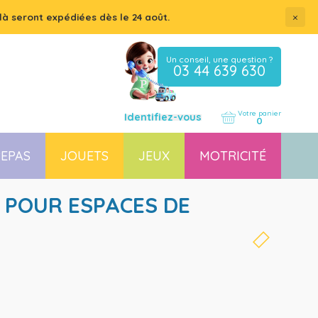
×
là seront expédiées dès le 24 août.
Un conseil, une question ?
03 44 639 630
Votre panier
Identifiez-vous
0
EPAS
JOUETS
JEUX
MOTRICITÉ
Coussin, housse et accessoires pour chaises, transats
Couchette empilable pour bébé et enfant, lit gain de place
 POUR ESPACES DE