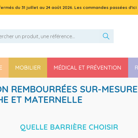
 fermés du
31 juillet
au
24 août 2026
. Les commandes passées d'ici 
E
MOBILIER
MÉDICAL ET PRÉVENTION
R
Pièces détachées poussette, chaise haute et transat
ON REMBOURRÉES SUR-MESURE
HE ET MATERNELLE
QUELLE BARRIÈRE CHOISIR