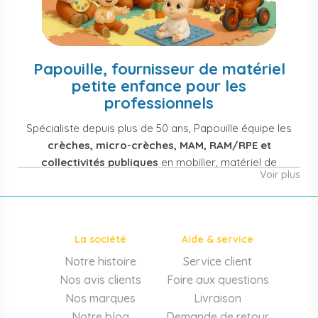
Papouille, fournisseur de matériel
petite enfance pour les
professionnels
Spécialiste depuis plus de 50 ans, Papouille équipe les
crèches, micro-crèches, MAM, RAM/RPE et
collectivités publiques
en mobilier, matériel de
Voir plus
puériculture, jouets et équipement pour structures
d'accueil de la petite enfance. Notre offre couvre
également les assistantes maternelles, les particuliers
et les professionnels de santé (maternités, pédiatrie,
La société
Aide & service
cabinets infirmiers).
Notre histoire
Service client
Mobilier et équipement de crèche
Nos avis clients
Foire aux questions
Lits crèche en bois, couchettes empilables, meubles à
Nos marques
Livraison
langer sur mesure en résine antibactérienne, tables et
Notre blog
Demande de retour